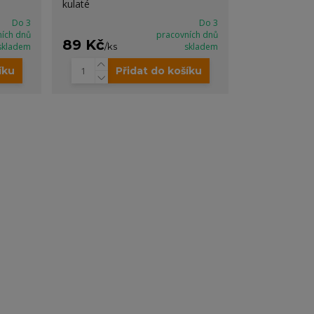
kulaté
Do 3
Do 3
ních dnů
pracovních dnů
89 Kč
skladem
/
ks
skladem
íku
Přidat do košíku