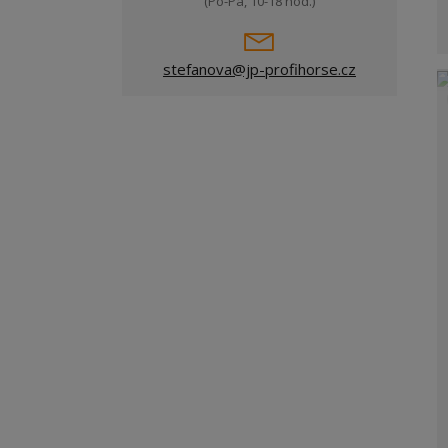
(Po-Pá, 10-18 hod.)
stefanova@jp-profihorse.cz