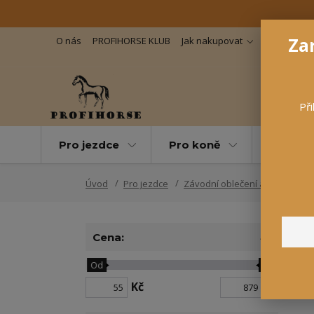
Zar
O nás
PROFIHORSE KLUB
Jak nakupovat
Důležité in
Při
Pro jezdce
Pro koně
Pro maz
Úvod
Pro jezdce
Závodní oblečení a doplňky
Cena:
Od
Do
N
Kč
Kč