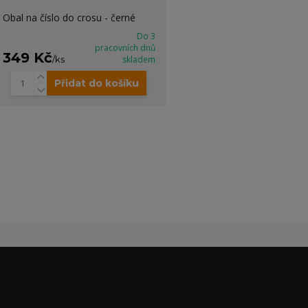
Obal na číslo do crosu - černé
Do 3
pracovních dnů
349 Kč
/
ks
skladem
Přidat do košíku