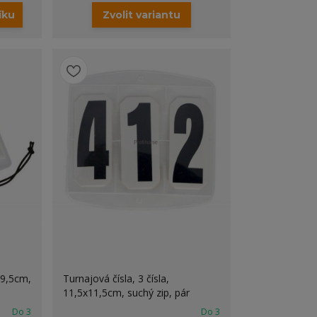
íku
Zvolit variantu
x9,5cm,
Turnajová čísla, 3 čísla,
11,5x11,5cm, suchý zip, pár
Do 3
Do 3