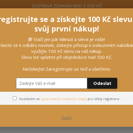
DOPRAVA ZDARMA NAD 3 000 KČ
egistrujte se a získejte 100 Kč slev
formace
Více
Nevíte si rady? Zavolejte.
+420 7
svůj první nákup!
🎁 Stačí jen pár kliknutí a sleva je vaše!
Hleda
hlaste se k odběru novinek, získejte přístup k exkluzivním nabídk
využijte 100 Kč slevu na váš nákup.
Slevu lze uplatnit při objednávce nad 500 Kč.
líčky
Vybavení stájí
Vozatajství
Nečekejte! Zaregistrujte se teď a ušetřete.
Závodní čísla
Odeslat
Závodní čísla
Souhlasím se
zpracováním osobních údajů
pro účely registrace.
Zavřít
ejnovější
Nejlevnější
Nejdražší