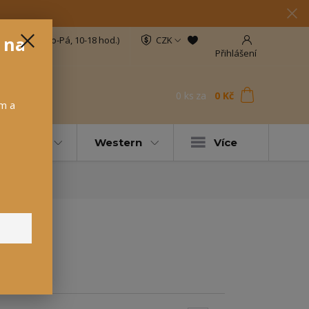
u na
34 845 393
(Po-Pá, 10-18 hod.)
CZK
Přihlášení
0
ks
za
0 Kč
t
ám a
Krmivo
Western
Více