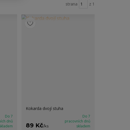
strana
z 1
Kokarda dvojí stuha
Do 7
Do 7
ních dnů
pracovních dnů
89 Kč
skladem
/
ks
skladem