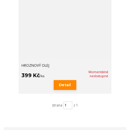
HROZNOVÝ OLEJ
Momentálně
399 Kč
/
ks
nedostupné
Detail
strana
z 1