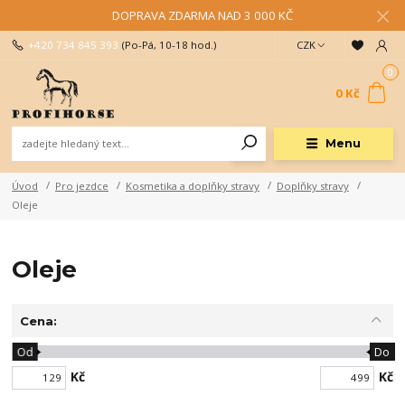
DOPRAVA ZDARMA NAD 3 000 KČ
+420 734 845 393
(Po-Pá, 10-18 hod.)
CZK
0
0 Kč
Menu
Úvod
Pro jezdce
Kosmetika a doplňky stravy
Doplňky stravy
Oleje
Oleje
Cena:
Od
Do
Kč
Kč