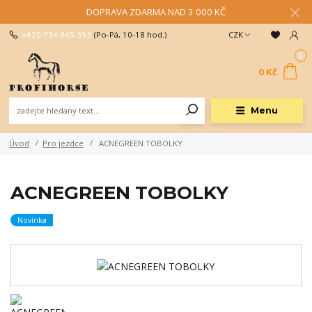
DOPRAVA ZDARMA NAD 3 000 KČ
+420 734 845 393
(Po-Pá, 10-18 hod.)
CZK
0
0 Kč
Menu
Úvod
Pro jezdce
ACNEGREEN TOBOLKY
ACNEGREEN TOBOLKY
Novinka