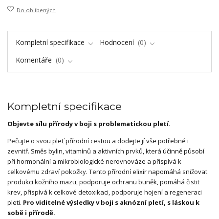
Do oblíbených
Kompletní specifikace
Hodnocení
0
Komentáře
0
Kompletní specifikace
Objevte sílu přírody v boji s problematickou pletí.​
Pečujte o svou pleť přírodní cestou a dodejte jí vše potřebné i
zevnitř. Směs bylin, vitamínů a aktivních prvků, která účinně působí
při hormonální a mikrobiologické nerovnováze a přispívá k
celkovému zdraví pokožky. Tento přírodní elixír napomáhá snižovat
produkci kožního mazu, podporuje ochranu buněk, pomáhá čistit
krev, přispívá k celkové detoxikaci, podporuje hojení a regeneraci
pleti.
Pro viditelné výsledky v boji s aknózní pletí, s láskou k
sobě i přírodě.