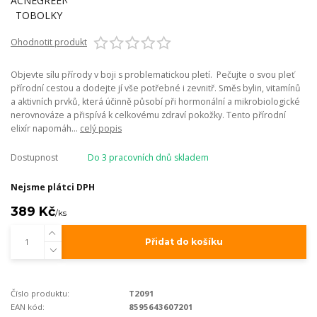
Ohodnotit produkt
Objevte sílu přírody v boji s problematickou pletí.​ Pečujte o svou pleť
přírodní cestou a dodejte jí vše potřebné i zevnitř. Směs bylin, vitamínů
a aktivních prvků, která účinně působí při hormonální a mikrobiologické
nerovnováze a přispívá k celkovému zdraví pokožky. Tento přírodní
elixír napomáh...
celý popis
Dostupnost
Do 3 pracovních dnů skladem
Nejsme plátci DPH
389 Kč
/
ks
Přidat do košíku
Číslo produktu:
T2091
EAN kód:
8595643607201