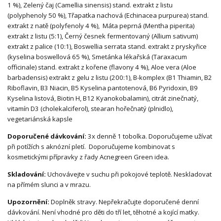
1 %), Zelený čaj (Camellia sinensis) stand. extrakt z listu
(polyphenoly 50 %), Třapatka nachová (Echinacea purpurea) stand.
extrakt z natě (polyfenoly 4 %), Máta peprná (Mentha piperita)
extrakt z listu (5:1), Černý česnek fermentovaný (Allium sativum)
extrakt z palice (10:1), Boswellia serrata stand. extrakt z pryskyřice
(kyselina boswellová 65 %), Smetánka lékařská (Taraxacum
officinale) stand. extrakt z kořene (flavony 4 %), Aloe vera (Aloe
barbadensis) extrakt z gelu z listu (200:1), B-komplex (B1 Thiamin, B2
Riboflavin, B3 Niacin, B5 Kyselina pantotenová, B6 Pyridoxin, B9
Kyselina listová, Biotin H, B12 Kyanokobalamin), citrát zinečnatý,
vitamín D3 (cholekalciferol), stearan hořečnatý (plnidlo),
vegetariánská kapsle
Doporučené dávkování:
3x denně 1 tobolka. Doporučujeme užívat
při potížích s aknózní pletí. Doporučujeme kombinovat s
kosmetickými přípravky z řady Acnegreen Green idea.
Skladování:
Uchovávejte v suchu při pokojové teplotě. Neskladovat
na přímém slunci a v mrazu.
Upozornění:
Doplněk stravy. Nepřekračujte doporučené denní
dávkování. Není vhodné pro děti do tří let, těhotné a kojící matky.