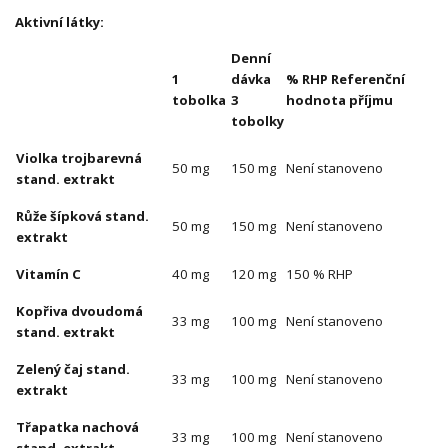
Aktivní látky:
Denní
1
dávka
% RHP Referenční
tobolka
3
hodnota příjmu
tobolky
Violka trojbarevná
50 mg
150 mg
Není stanoveno
stand. extrakt
Růže šípková stand.
50 mg
150 mg
Není stanoveno
extrakt
Vitamín C
40 mg
120 mg
150 % RHP
Kopřiva dvoudomá
33 mg
100 mg
Není stanoveno
stand. extrakt
Zelený čaj stand.
33 mg
100 mg
Není stanoveno
extrakt
Třapatka nachová
33 mg
100 mg
Není stanoveno