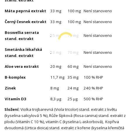
stand. extrakt
Máta peprná extrakt
33 mg
100 mg
Není stanoveno
Černý česnek extrakt
33 mg
100 mg
Není stanoveno
Boswellia serrata
25 mg
75 mg
Není stanoveno
stand. extrakt
Smetánka lékařská
23 mg
70 mg
Není stanoveno
stand. extrakt
Aloe vera extrakt
20 mg
60 mg
Není stanoveno
B-komplex
11,7 mg
35 mg
100 % RHP
Zinek
8 mg
24 mg
240 % RHP
Vitamín D3
8,3 μg
25 μg
500 % RHP
Složení:
Violka trojbarevná (Viola tricolor) stand. extrakt z květu
(kyselina salicylová 5 %), Růže šípková (Rosa canina) stand. extrakt z
plodu (Vitamín C 10 %), vitamín C (kyselina L-askorbová), Kopřiva
dvoudomá (Urtica dioica) stand. extrakt z kořene (kyselina křemičitá