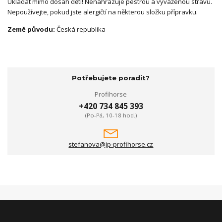
Ukládat mimo dosah dětí! Nenahrazuje pestrou a vyváženou stravu.
Nepoužívejte, pokud jste alergičtí na některou složku přípravku.
Země původu:
Česká republika
Potřebujete poradit?
Profihorse
+420 734 845 393
(Po-Pá, 10-18 hod.)
stefanova@jp-profihorse.cz