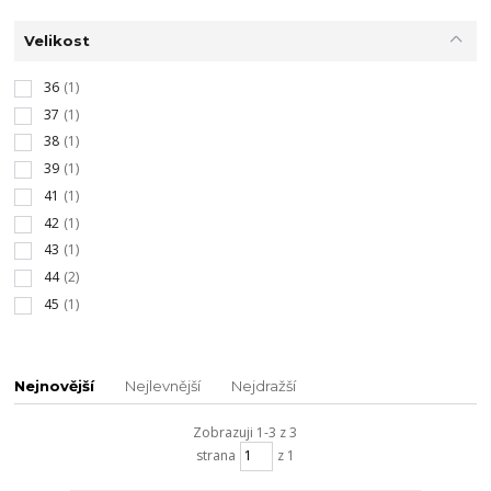
Velikost
36
(1)
37
(1)
38
(1)
39
(1)
41
(1)
42
(1)
43
(1)
44
(2)
45
(1)
Nejnovější
Nejlevnější
Nejdražší
Zobrazuji 1-3 z 3
strana
z 1