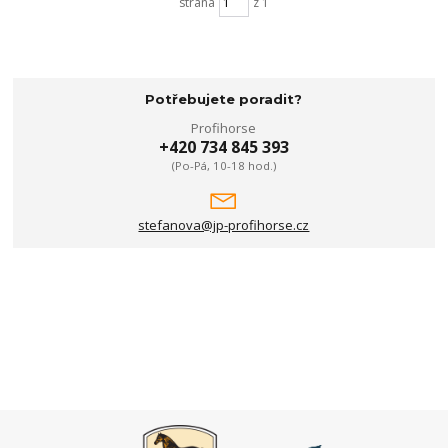
strana
z 1
Potřebujete poradit?
Profihorse
+420 734 845 393
(Po-Pá, 10-18 hod.)
stefanova@jp-profihorse.cz