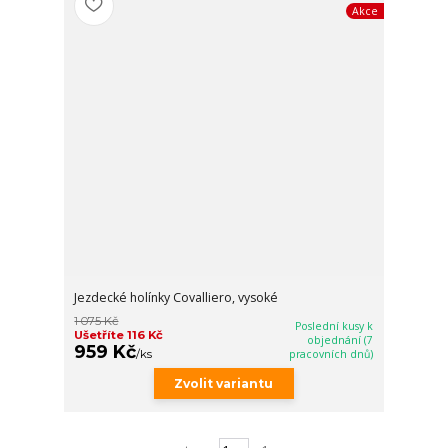
Akce
Jezdecké holínky Covalliero, vysoké
1 075 Kč
Poslední kusy k
Ušetříte 116 Kč
objednání (7
959 Kč
/
ks
pracovních dnů)
Zvolit variantu