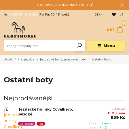
DOPRAVA ZDARMA NAD 3 000 KČ
+420 734 845 393
(Po-Pá, 10-18 hod.)
CZK
0
0 Kč
Menu
Úvod
Pro jezdce
Jezdecké boty, pracovní boty
Ostatní boty
Ostatní boty
Nejprodávanější
Jezdecké holínky Covalliero,
1 075 Kč
1.
11 % sleva
vysoké
959 Kč
Poslední kusy k
TOP produkt
Akce
objednání (7