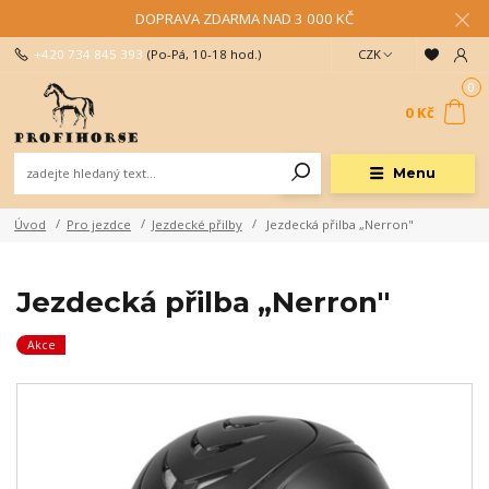
DOPRAVA ZDARMA NAD 3 000 KČ
+420 734 845 393
(Po-Pá, 10-18 hod.)
CZK
0
0 Kč
Menu
Úvod
Pro jezdce
Jezdecké přilby
Jezdecká přilba „Nerron"
Jezdecká přilba „Nerron"
Akce