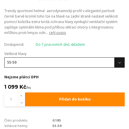
Trendy sportovní helma! aerodynamický profil v elegantní perlově
černé barvě kromě toho lze na hlavě na zadní straně nastavit velikost
pomocí kolečka extra tvrdá ochrana hlavy vynikající ventilační systém
zajišťuje optimální klima pod přilbou větrací otvory s integrovanou
mřížkou proti hmyzu odn...
celý popis
Dostupnost
Do 7 pracovních dnů skladem
Velikost hlavy
Nejsme plátci DPH
1 099 Kč
/
ks
Přidat do košíku
Číslo produktu:
G185
Velikost helmy:
55-59