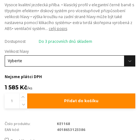
Vysoce kvalitní jezdecká přilba. • klasický profil v elegantní černé barvě s
třpytivým efektem• diskový systém pro vícestupňové přizpůsobení
velikosti hlavy • výška kroužku na zadní straně hlavy může být také
nastavena pomocí klikacího systému• extra tvrdá skořepina vyrobená z
ABS• ventilační systém...
celý popis
Dostupnost
Do 3 pracovních dnů skladem
Velikost hlavy
Nejsme plátci DPH
1 585 Kč
/
ks
Přidat do košíku
Číslo produktu:
KE1168
EAN kód:
4018653123386