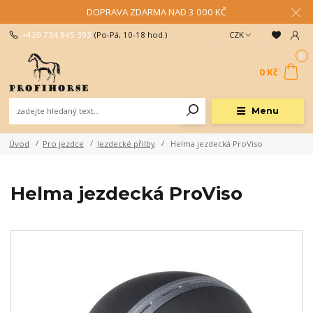
DOPRAVA ZDARMA NAD 3 000 KČ
+420 734 845 393
(Po-Pá, 10-18 hod.)
CZK
0
0 Kč
Menu
Úvod
Pro jezdce
Jezdecké přilby
Helma jezdecká ProViso
Helma jezdecká ProViso