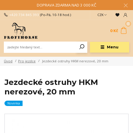
DOPRAVA ZDARMA NAD 3 000 KČ
+420 734 845 393
(Po-Pá, 10-18 hod.)
CZK
0
0 Kč
Menu
Úvod
Pro jezdce
Jezdecké ostruhy HKM nerezové, 20 mm
Jezdecké ostruhy HKM
nerezové, 20 mm
Novinka