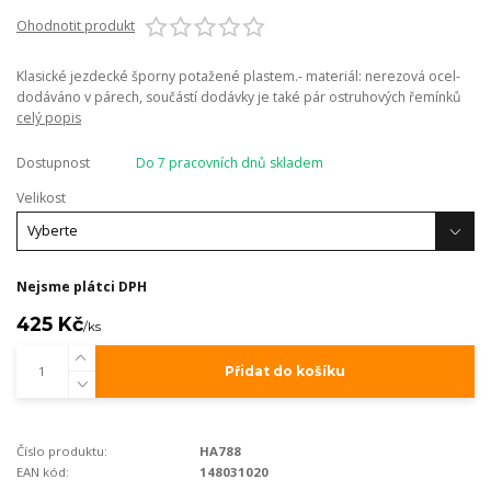
Ohodnotit produkt
Klasické jezdecké šporny potažené plastem.- materiál: nerezová ocel-
dodáváno v párech, součástí dodávky je také pár ostruhových řemínků
celý popis
Dostupnost
Do 7 pracovních dnů skladem
Velikost
Nejsme plátci DPH
425 Kč
/
ks
Přidat do košíku
Číslo produktu:
HA788
EAN kód:
148031020