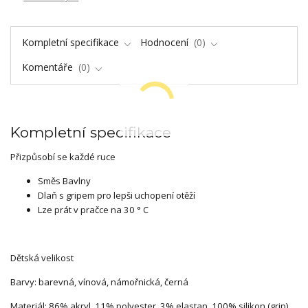
Kompletní specifikace
Hodnocení
0
Komentáře
0
Kompletní specifikace
Přizpůsobí se každé ruce
Směs Bavlny
Dlaň s gripem pro lepši uchopení otěží
Lze prát v pračce na 30 ° C
Dětská velikost
Barvy: barevná, vínová, námořnická, černá
Materiál: 86% akryl, 11% polyester, 3% elastan, 100% silikon (grip)