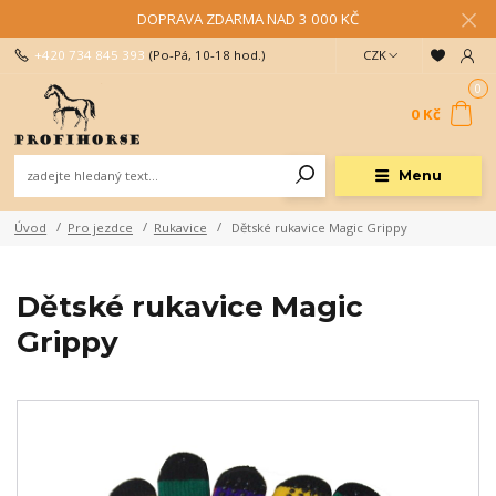
DOPRAVA ZDARMA NAD 3 000 KČ
+420 734 845 393
(Po-Pá, 10-18 hod.)
CZK
0
0 Kč
Menu
Úvod
Pro jezdce
Rukavice
Dětské rukavice Magic Grippy
Dětské rukavice Magic
Grippy