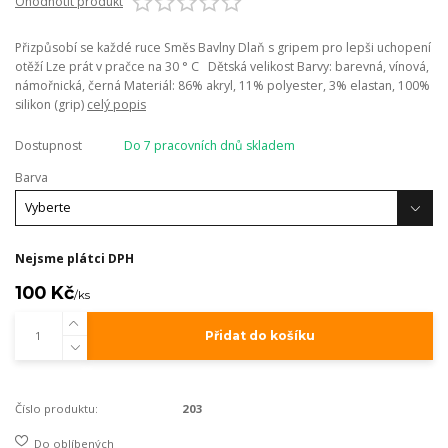
Ohodnotit produkt
Přizpůsobí se každé ruce Směs Bavlny Dlaň s gripem pro lepši uchopení
otěží Lze prát v pračce na 30 ° C Dětská velikost Barvy: barevná, vínová,
námořnická, černá Materiál: 86% akryl, 11% polyester, 3% elastan, 100%
silikon (grip)
celý popis
Dostupnost
Do 7 pracovních dnů skladem
Barva
Nejsme plátci DPH
100 Kč
/
ks
Přidat do košíku
Číslo produktu:
203
Do oblíbených