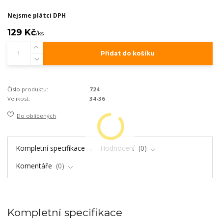
Nejsme plátci DPH
129 Kč
/
ks
Přidat do košíku
Číslo produktu:
724
Velikost:
34-36
Do oblíbených
Kompletní specifikace
Hodnocení
0
Komentáře
0
Kompletní specifikace