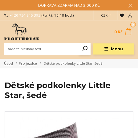
DOPRAVA ZDARMA NAD 3 000 KČ
+420 734 845 393
(Po-Pá, 10-18 hod.)
CZK
0
0 Kč
Menu
Úvod
Pro jezdce
Dětské podkolenky Little Star, šedé
Dětské podkolenky Little
Star, šedé