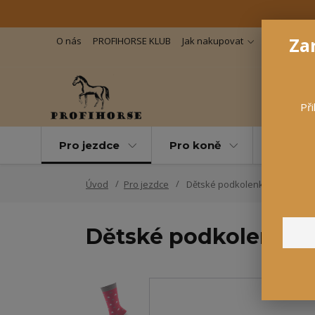
Zar
O nás
PROFIHORSE KLUB
Jak nakupovat
Důležité in
Při
Pro jezdce
Pro koně
Pro maz
Úvod
Pro jezdce
Dětské podkolenky Little Star,
Dětské podkolenky Li