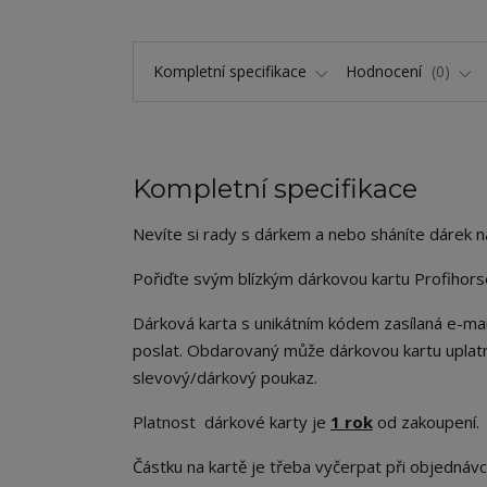
Kompletní specifikace
Hodnocení
0
Kompletní specifikace
Nevíte si rady s dárkem a nebo sháníte dárek
n
Pořiďte svým blízkým dárkovou kartu Profihors
Dárková karta
s
unikátním kódem zasílaná e-m
poslat. Obdarovaný může dárkovou kartu uplat
slevový/dárkový poukaz.
Platnost dárkové karty je
1
rok
od
zakoupení.
Částku na kartě je třeba vyčerpat při objednáv