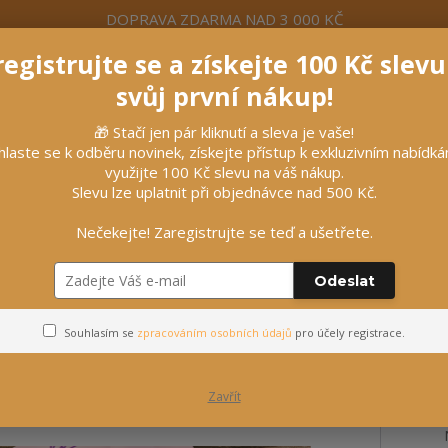
DOPRAVA ZDARMA NAD 3 000 KČ
egistrujte se a získejte 100 Kč slev
formace
Více
Nevíte si rady? Zavolejte.
+420 7
svůj první nákup!
🎁 Stačí jen pár kliknutí a sleva je vaše!
Hleda
hlaste se k odběru novinek, získejte přístup k exkluzivním nabídk
využijte 100 Kč slevu na váš nákup.
Slevu lze uplatnit při objednávce nad 500 Kč.
líčky
Vybavení stájí
Vozatajství
Nečekejte! Zaregistrujte se teď a ušetřete.
Odeslat
a 200 Kč
Souhlasím se
zpracováním osobních údajů
pro účely registrace.
Zavřít