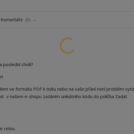
Komentáře
0
a
poslední chvíli?
e!
ailem
ve
formátu PDF
k
tisku nebo na vaše přání není problém vyti
nit
v
našem e-shopu
zadáním unikátního kódu
do
políčka Zadat
ce celou.