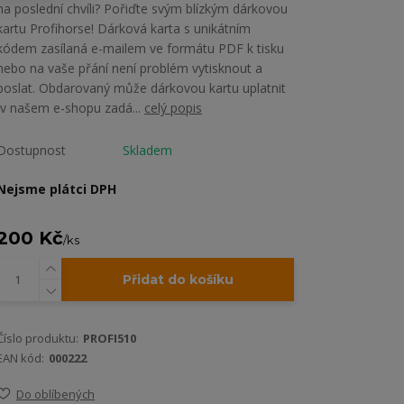
na poslední chvíli? Pořiďte svým blízkým dárkovou
kartu Profihorse! Dárková karta s unikátním
kódem zasílaná e-mailem ve formátu PDF k tisku
nebo na vaše přání není problém vytisknout a
poslat. Obdarovaný může dárkovou kartu uplatnit
v našem e-shopu zadá...
celý popis
Dostupnost
Skladem
Nejsme plátci DPH
200 Kč
/
ks
Přidat do košíku
Číslo produktu:
PROFI510
EAN kód:
000222
Do oblíbených