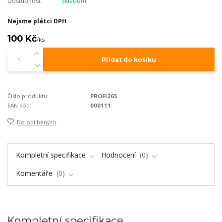
Dostupnost
Skladem
Nejsme plátci DPH
100 Kč
/
ks
Přidat do košíku
Číslo produktu:
PROFI265
EAN kód:
000111
Do oblíbených
Kompletní specifikace
Hodnocení
0
Komentáře
0
Kompletní specifikace