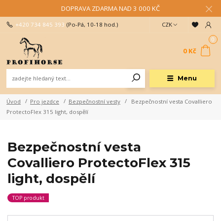
DOPRAVA ZDARMA NAD 3 000 KČ
+420 734 845 393
(Po-Pá, 10-18 hod.)
CZK
0
0 Kč
Menu
Úvod
Pro jezdce
Bezpečnostní vesty
Bezpečnostní vesta Covalliero
ProtectoFlex 315 light, dospělí
Bezpečnostní vesta
Covalliero ProtectoFlex 315
light, dospělí
TOP produkt