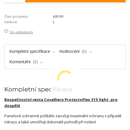
Číslo produktu:
GR191
Velikost:
L
Do oblíbených
Kompletní specifikace
Hodnocení
0
Komentáře
0
Kompletní specifikace
Bezpečnostní
vesta Covalliero
ProtectoFlex 315 light, pro
dospělé
Panelové ochranné polštáře zaručují maximální ochranu v případě
nárazu a také umožňují dokonalé pohodlí při nošení