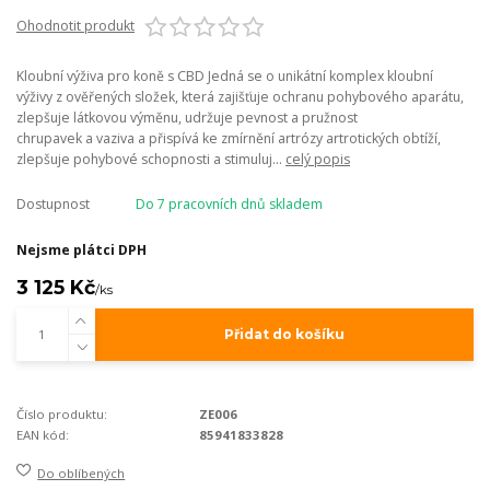
Ohodnotit produkt
Kloubní výživa pro koně s CBD Jedná se o unikátní komplex kloubní
výživy z ověřených složek, která zajišťuje ochranu pohybového aparátu,
zlepšuje látkovou výměnu, udržuje pevnost a pružnost
chrupavek a vaziva a přispívá ke zmírnění artrózy artrotických obtíží,
zlepšuje pohybové schopnosti a stimuluj...
celý popis
Dostupnost
Do 7 pracovních dnů skladem
Nejsme plátci DPH
3 125 Kč
/
ks
Přidat do košíku
Číslo produktu:
ZE006
EAN kód:
85941833828
Do oblíbených