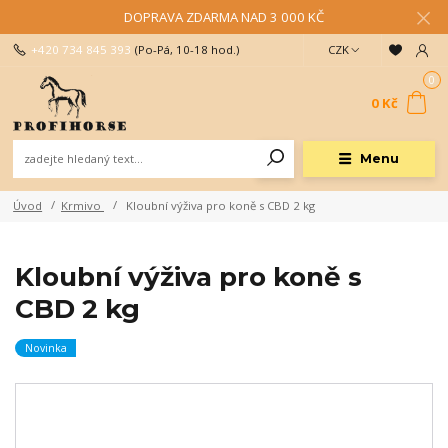
DOPRAVA ZDARMA NAD 3 000 KČ
+420 734 845 393
(Po-Pá, 10-18 hod.)
CZK
0
0 Kč
Menu
Úvod
Krmivo
Kloubní výživa pro koně s CBD 2 kg
Kloubní výživa pro koně s
CBD 2 kg
Novinka