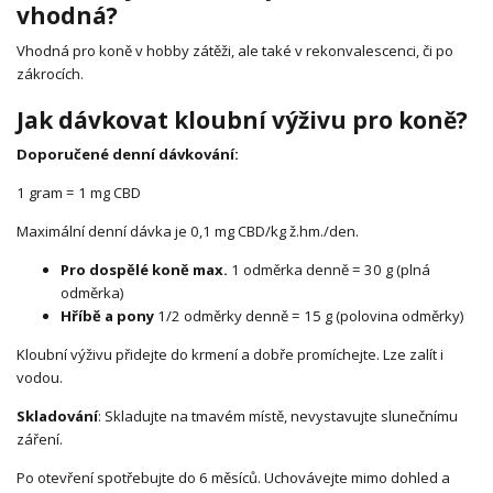
vhodná?
Vhodná pro koně v hobby zátěži, ale také v rekonvalescenci, či po
zákrocích.
Jak dávkovat kloubní výživu pro koně?
Doporučené denní dávkování:
1 gram = 1 mg CBD
Maximální denní dávka je 0,1 mg CBD/kg ž.hm./den.
Pro dospělé koně max.
1 odměrka denně = 30 g (plná
odměrka)
Hříbě a pony
1/2 odměrky denně = 15 g (polovina odměrky)
Kloubní výživu přidejte do krmení a dobře promíchejte. Lze zalít i
vodou.
Skladování
: Skladujte na tmavém místě, nevystavujte slunečnímu
záření.
Po otevření spotřebujte do 6 měsíců. Uchovávejte mimo dohled a