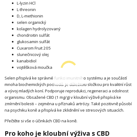
L-lyzin HCl
L-threonin
D, L-methionin
selen organický
kolagen hydrolyzovaný
chondroitin sulfát
glukosamin sulfát
Cuxarom Fruit 205
slunečnicový olej
kanabidiol
vojtěšková moučka
Selen přispívá ke správné funkci imunitního systému a je součástí
mnoha biochemických pochodů. Je důležitou složkou pro kvalitní růst
a vývoj mladých koní. Podporuje reprodukci, regeneraci a odolnost
organismu. Obsažené CBD (1 mg/g) v kloubní výživě přispívá ke
zmírnění bolesti – zejména u příznaků artrózy. Také pozitivně působí
na psychiku koně a přispívá ke zklidnění ve stresových situacích.
Přečtěte si vše o účinkách CBD na koně.
Pro koho je kloubní výživa s CBD