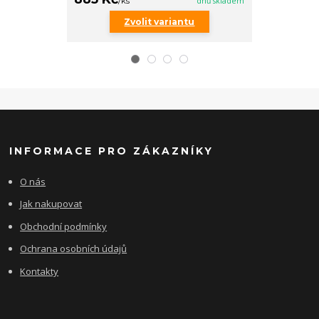
/
ks
dnů skladem
/
ks
Zvolit variantu
Zv
INFORMACE PRO ZÁKAZNÍKY
O nás
Jak nakupovat
Obchodní podmínky
Ochrana osobních údajů
Kontakty