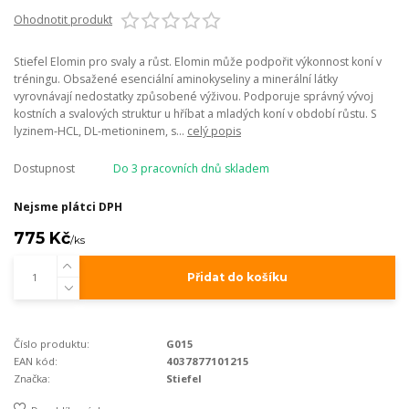
Ohodnotit produkt
Stiefel Elomin pro svaly a růst. Elomin může podpořit výkonnost koní v
tréningu. Obsažené esenciální aminokyseliny a minerální látky
vyrovnávají nedostatky způsobené výživou. Podporuje správný vývoj
kostních a svalových struktur u hříbat a mladých koní v období růstu. S
lyzinem-HCL, DL-metioninem, s...
celý popis
Dostupnost
Do 3 pracovních dnů skladem
Nejsme plátci DPH
775 Kč
/
ks
Přidat do košíku
Číslo produktu:
G015
EAN kód:
4037877101215
Značka:
Stiefel