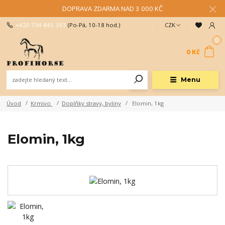
DOPRAVA ZDARMA NAD 3 000 KČ
+420 734 845 393
(Po-Pá, 10-18 hod.)
CZK
0
0 Kč
Menu
Úvod
Krmivo
Doplňky stravy, byliny
Elomin, 1kg
Elomin, 1kg