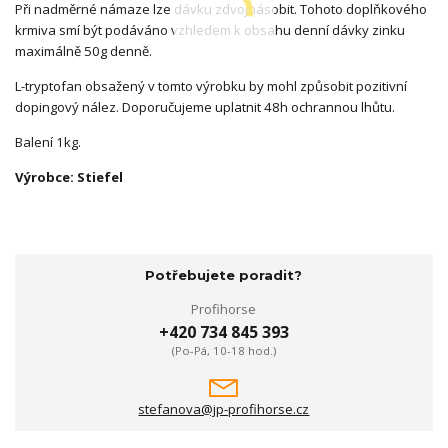
Při nadměrné námaze lze dávku zdvojnásobit. Tohoto doplňkového
krmiva smí být podáváno vzhledem k obsahu denní dávky zinku
maximálně 50g denně.
L-tryptofan obsažený v tomto výrobku by mohl způsobit pozitivní
dopingový nález. Doporučujeme uplatnit 48h ochrannou lhůtu.
Balení 1kg.
Výrobce: Stiefel
Potřebujete poradit?
Profihorse
+420 734 845 393
(Po-Pá, 10-18 hod.)
stefanova@jp-profihorse.cz