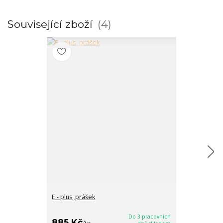
Související zboží
4
E - plus, prášek
Höveler Reform
komplex vitam
Do 3 pracovních
885 Kč
639 Kč