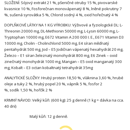
SLOŽENÍ: Sójový extrakt 21 %, pšeničné otruby 15 %, pivovarské
kvasnice 10 %, Fosforečnan monovápenatý 8 %, lněné pokrutiny 7
%, sušená syrovátka 5 %, Chlorid sodný 4 %, oxid hořečnatý 4 %
DOPLŇKOVÉ LÁTKY NA 1 KG VÝROBKU: Výživové a fyziologické DL: L-
Threonin 20000 mg, DL-Methionin 50000 mg, L-Lysin 60000 mg, L-
Tryptophan 10000 mg, E672 Vitamin A 200 000 I. E., E671 Vitamin D3
10000 mg, Cholin - Cholinchlorid 5000 mg, E4 síran měďnatý
pentahydrát 500 mg, Jod – E5 Jodičnan vápenatý hexahydrát 20 mg,
Železo – E1 síran železnatý monohydrát 800 mg, E6 Zinek – oxid
zinečnatý monohydrát 1000 mg, Mangan – E5 oxid manganatý 300
mg, Kobalt – E3 octan kobaltnatý tetrahydrát 35mg
ANALYTICKÉ SLOŽKY: Hrubý protein 18,50 %, vláknina 3,60 %, hrubé
oleje a tuky 2 %, hrubý popel 20 %, vápník 5 %, fosfor 2
%, sodík 1,50 %, hořčík 2 %
KRMNÝ NÁVOD: Velký kůň: (600 kg): 25 g denně (1 kg = dávka na cca.
40 dní)
Malý kůň: 12 g denně.