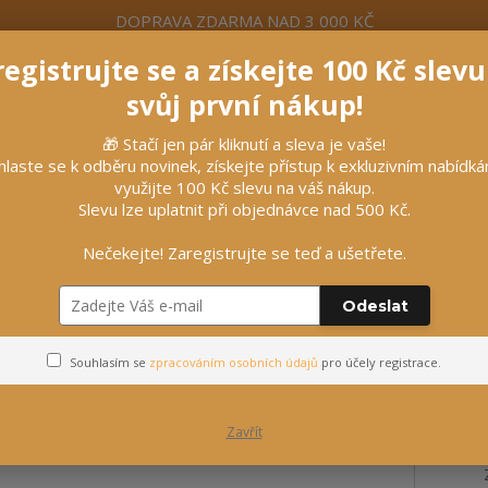
DOPRAVA ZDARMA NAD 3 000 KČ
egistrujte se a získejte 100 Kč slev
formace
Více
Nevíte si rady? Zavolejte.
+420 7
svůj první nákup!
🎁 Stačí jen pár kliknutí a sleva je vaše!
Hleda
hlaste se k odběru novinek, získejte přístup k exkluzivním nabídk
využijte 100 Kč slevu na váš nákup.
Slevu lze uplatnit při objednávce nad 500 Kč.
líčky
Vybavení stájí
Vozatajství
Nečekejte! Zaregistrujte se teď a ušetřete.
Odeslat
Souhlasím se
zpracováním osobních údajů
pro účely registrace.
Zavřít