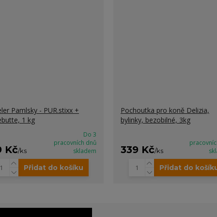
ler Pamlsky - PUR.stixx +
Pochoutka pro koně Delizia,
butte, 1 kg
bylinky, bezobilné, 3kg
Do 3
pracovních dnů
pracovníc
9 Kč
339 Kč
/
ks
skladem
/
ks
sk
Přidat do košíku
Přidat do košík