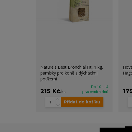
Nature's Best Bronchial Fit, 1 kg,
Höve
pamlsky pro koně s dýchacími
Hage
potížemi
Do 10 - 14
215 Kč
17
/
ks
pracovních dnů
Přidat do košíku