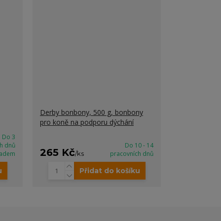
Derby bonbony, 500 g, bonbony
pro koně na podporu dýchání
Do 3
h dnů
Do 10 - 14
265 Kč
ladem
/
ks
pracovních dnů
u
Přidat do košíku