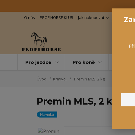
Zar
O nás
PROFIHORSE KLUB
Jak nakupovat
Důležité in
Při
Pro jezdce
Pro koně
Pro maz
Úvod
Krmivo
Premin MLS, 2 kg
Premin MLS, 2 kg
Novinka