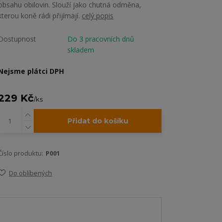
obsahu obilovin. Slouží jako chutná odměna,
kterou koně rádi přijímají.
celý popis
Dostupnost
Do 3 pracovních dnů
skladem
Nejsme plátci DPH
229 Kč
/
ks
Přidat do košíku
Číslo produktu:
P001
Do oblíbených