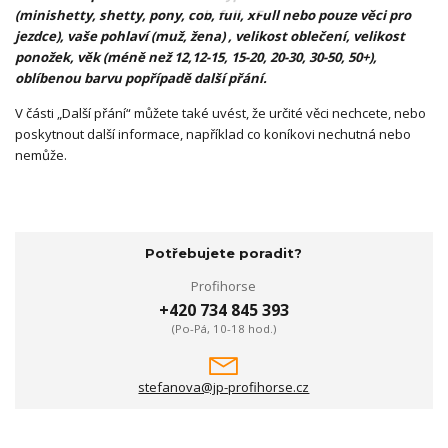
(minishetty, shetty, pony, cob, full, xFull nebo pouze věci pro
jezdce), vaše pohlaví (muž, žena) , velikost oblečení, velikost
ponožek, věk (méně než 12,12-15, 15-20, 20-30, 30-50, 50+),
oblíbenou barvu popřípadě další přání.
V části „Další přání“ můžete také uvést, že určité věci nechcete, nebo
poskytnout další informace, například co koníkovi nechutná nebo
nemůže.
Potřebujete poradit?
Profihorse
+420 734 845 393
(Po-Pá, 10-18 hod.)
stefanova@jp-profihorse.cz