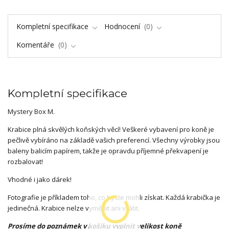
Kompletní specifikace
Hodnocení
0
Komentáře
0
Kompletní specifikace
Mystery Box M.
Krabice plná skvělých koňských věcí! Veškeré vybavení pro koně je
pečlivě vybíráno na základě vašich preferencí. Všechny výrobky jsou
baleny balicím papírem, takže je opravdu příjemné překvapení je
rozbalovat!
Vhodné i jako dárek!
Fotografie je příkladem toho, co byste mohli získat. Každá krabička je
jedinečná. Krabice nelze vyměnit ani vrátit.
Prosíme do poznámek v košíku vyplnit velikost koně