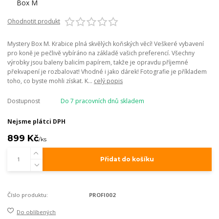
Ohodnotit produkt
Mystery Box M. Krabice plná skvělých koňských věcí! Veškeré vybavení
pro koně je pečlivě vybíráno na základě vašich preferencí. Všechny
výrobky jsou baleny balicím papírem, takže je opravdu příjemné
překvapení je rozbalovat! Vhodné i jako dárek! Fotografie je příkladem
toho, co byste mohli získat. K...
celý popis
Dostupnost
Do 7 pracovních dnů skladem
Nejsme plátci DPH
899 Kč
/
ks
Přidat do košíku
Číslo produktu:
PROFI002
Do oblíbených