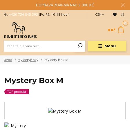
DOPRAVA ZDARMA NAD 3 000 KČ
+420 734 845 393
(Po-Pá, 10-18 hod.)
CZK
0
0 Kč
Menu
Úvod
MysteryBoxy
Mystery Box M
Mystery Box M
TOP produkt