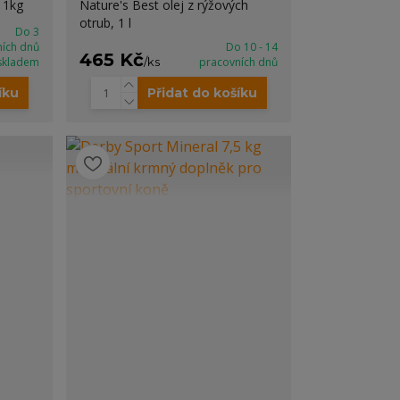
 1kg
Nature's Best olej z rýžových
otrub, 1 l
Do 3
ních dnů
Do 10 - 14
465 Kč
skladem
/
ks
pracovních dnů
íku
Přidat do košíku