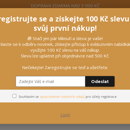
DOPRAVA ZDARMA NAD 3 000 KČ
egistrujte se a získejte 100 Kč slev
formace
Více
Nevíte si rady? Zavolejte.
+420 7
svůj první nákup!
🎁 Stačí jen pár kliknutí a sleva je vaše!
Hleda
hlaste se k odběru novinek, získejte přístup k exkluzivním nabídk
využijte 100 Kč slevu na váš nákup.
Slevu lze uplatnit při objednávce nad 500 Kč.
líčky
Vybavení stájí
Vozatajství
Nečekejte! Zaregistrujte se teď a ušetřete.
Odeslat
Výkon
Souhlasím se
zpracováním osobních údajů
pro účely registrace.
Zavřít
ejnovější
Nejlevnější
Nejdražší