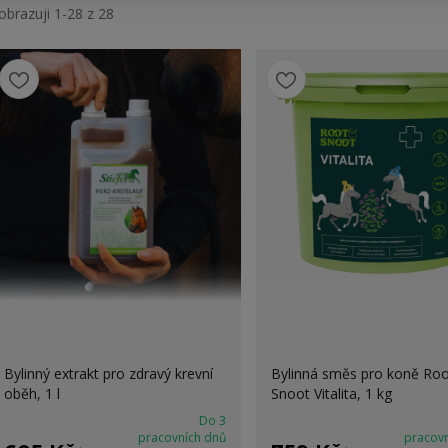
obrazuji 1-28 z 28
Bylinný extrakt pro zdravý krevní
Bylinná směs pro koně Ro
oběh, 1 l
Snoot Vitalita, 1 kg
Do 3
pracovních dnů
pracov