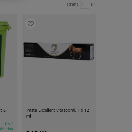
strana
z 1
ot &
Pasta Excellent Vitasporal, 1 x 12
ml
Do 7
ních dnů