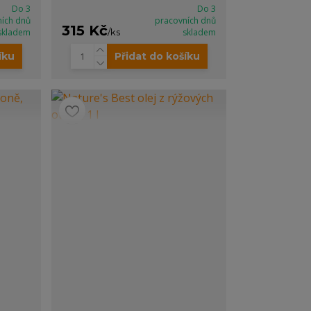
Do 3
Do 3
ních dnů
pracovních dnů
315 Kč
skladem
/
ks
skladem
íku
Přidat do košíku