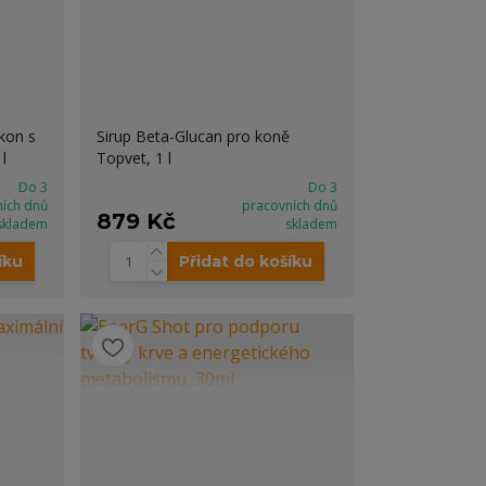
kon s
Sirup Beta-Glucan pro koně
l
Topvet, 1 l
Do 3
Do 3
ních dnů
pracovních dnů
879 Kč
skladem
skladem
íku
Přidat do košíku