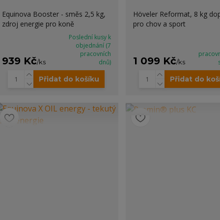
Equinova Booster - směs 2,5 kg,
Höveler Reformat, 8 kg do
zdroj energie pro koně
pro chov a sport
Poslední kusy k
objednání (7
pracovních
pracov
939 Kč
1 099 Kč
/
ks
dnů)
/
ks
Přidat do košíku
Přidat do koš