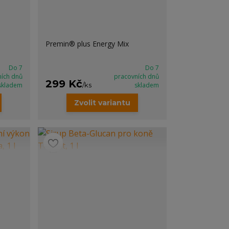
Premin® plus Energy Mix
Do 7
Do 7
ních dnů
pracovních dnů
299 Kč
skladem
/
ks
skladem
Zvolit variantu