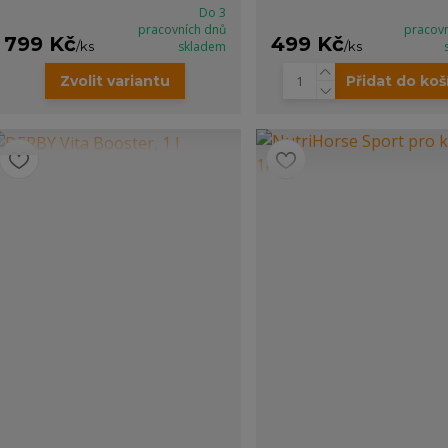
Do 3
pracovních dnů
pracov
799 Kč
499 Kč
/
ks
skladem
/
ks
Zvolit variantu
Přidat do koš