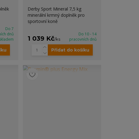
plněk
Derby Sport Mineral 7,5 kg
minerální krmný doplněk pro
sportovní koně
Do 7
ních dnů
Do 10 - 14
1 039 Kč
skladem
/
ks
pracovních dnů
íku
Přidat do košíku