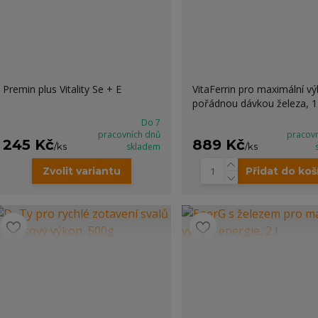
Premin plus Vitality Se + E
VitaFerrin pro maximální vý
pořádnou dávkou železa, 1 
Do 7
pracovních dnů
pracov
245 Kč
889 Kč
/
ks
skladem
/
ks
Zvolit variantu
Přidat do koš