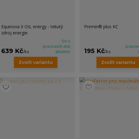
Equinova X OIL energy - tekutý
Premin® plus KC
zdroj energie
Do 3
pracovních dnů
pracov
639 Kč
195 Kč
/
ks
skladem
/
ks
Zvolit variantu
Zvolit variantu