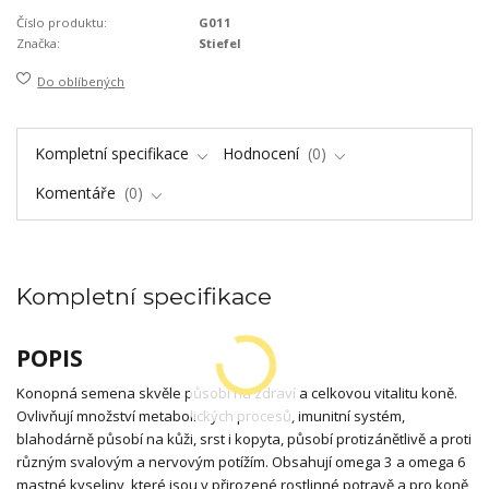
Číslo produktu:
G011
Značka:
Stiefel
Do oblíbených
Kompletní specifikace
Hodnocení
0
Komentáře
0
Kompletní specifikace
POPIS
Konopná semena skvěle působí na zdraví a celkovou vitalitu koně.
Ovlivňují množství metabolických procesů, imunitní systém,
blahodárně působí na kůži, srst i kopyta, působí protizánětlivě a proti
různým svalovým a nervovým potížím. Obsahují omega 3 a omega 6
mastné kyseliny, které jsou v přirozené rostlinné potravě a pro koně