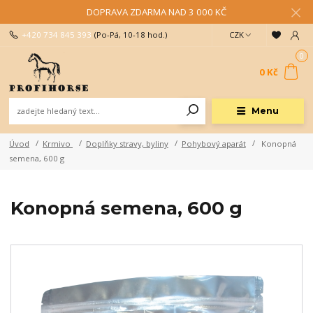
DOPRAVA ZDARMA NAD 3 000 KČ
+420 734 845 393
(Po-Pá, 10-18 hod.)
CZK
0
0 Kč
Menu
Úvod
Krmivo
Doplňky stravy, byliny
Pohybový aparát
Konopná
semena, 600 g
Konopná semena, 600 g