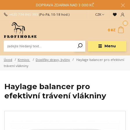
DOPRAVA ZDARMA NAD 3 000 KČ
+420 734 845 393
(Po-Pá, 10-18 hod.)
CZK
0
0 Kč
Menu
Úvod
Krmivo
Doplňky stravy, byliny
Haylage balancer pro efektivní
trávení vlákniny
Haylage balancer pro
efektivní trávení vlákniny