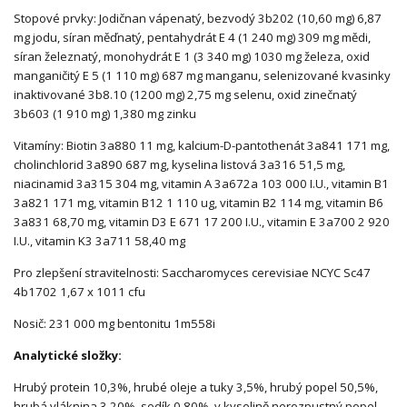
Stopové prvky: Jodičnan vápenatý, bezvodý 3b202 (10,60 mg) 6,87
mg jodu, síran měďnatý, pentahydrát E 4 (1 240 mg) 309 mg mědi,
síran železnatý, monohydrát E 1 (3 340 mg) 1030 mg železa, oxid
manganičitý E 5 (1 110 mg) 687 mg manganu, selenizované kvasinky
inaktivované 3b8.10 (1200 mg) 2,75 mg selenu, oxid zinečnatý
3b603 (1 910 mg) 1,380 mg zinku
Vitamíny: Biotin 3a880 11 mg, kalcium-D-pantothenát 3a841 171 mg,
cholinchlorid 3a890 687 mg, kyselina listová 3a316 51,5 mg,
niacinamid 3a315 304 mg, vitamin A 3a672a 103 000 I.U., vitamin B1
3a821 171 mg, vitamin B12 1 110 ug, vitamin B2 114 mg, vitamin B6
3a831 68,70 mg, vitamin D3 E 671 17 200 I.U., vitamin E 3a700 2 920
I.U., vitamin K3 3a711 58,40 mg
Pro zlepšení stravitelnosti: Saccharomyces cerevisiae NCYC Sc47
4b1702 1,67 x 1011 cfu
Nosič: 231 000 mg bentonitu 1m558i
Analytické složky:
Hrubý protein 10,3%, hrubé oleje a tuky 3,5%, hrubý popel 50,5%,
hrubá vláknina 3,20%, sodík 0,80%, v kyselině nerozpustný popel