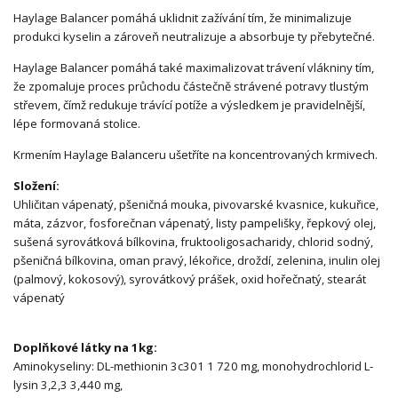
Haylage Balancer pomáhá uklidnit zažívání tím, že minimalizuje
produkci kyselin a zároveň neutralizuje a absorbuje ty přebytečné.
Haylage Balancer pomáhá také maximalizovat trávení vlákniny tím,
že zpomaluje proces průchodu částečně strávené potravy tlustým
střevem, čímž redukuje trávící potíže a výsledkem je pravidelnější,
lépe formovaná stolice.
Krmením Haylage Balanceru ušetříte na koncentrovaných krmivech.
Složení:
Uhličitan vápenatý, pšeničná mouka, pivovarské kvasnice, kukuřice,
máta, zázvor, fosforečnan vápenatý, listy pampelišky, řepkový olej,
sušená syrovátková bílkovina, fruktooligosacharidy, chlorid sodný,
pšeničná bílkovina, oman pravý, lékořice, droždí, zelenina, inulin olej
(palmový, kokosový), syrovátkový prášek, oxid hořečnatý, stearát
vápenatý
Doplňkové látky na 1kg:
Aminokyseliny: DL-methionin 3c301 1 720 mg, monohydrochlorid L-
lysin 3,2,3 3,440 mg,