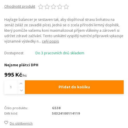
Ohodnotit produkt
Haylage balancer je sestaven tak, aby doplňoval stravu bohatou na
senáž (siláž ze zavadlé píce). Jedná se o zcela přírodní krmný doplněk,
který pomůže vašemu koni maximalizovat příjem vlákniny a zároveň si
udržet zdravé zažívání. Tento unikátní vyspělý nutriční přípravek vykazuje
významné výsledky n...
celý popis
Dostupnost
Do 3 pracovních dnů skladem
Nejsme plátci DPH
995 Kč
/
ks
Přidat do košíku
Číslo produktu:
G538
EAN kód:
50324100114119
Do oblíbených