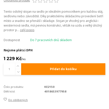
Ohodnotit produkt
Tento odolný stojan na sedlo je ideálním pomocníkem pro každou stáj,
sedlovnu nebo závodiště. Díky praktickému skládacímu provedení šetří
místo a snadno se přenáší i skladuje. Stojan je vhodný pro anglická i
westernová sedla, má pevnou konstrukci, věšák na uzdu a velký úložný
prostor p...
celý popis
Dostupnost
Do 7 pracovních dnů skladem
Nejsme plátci DPH
1 229 Kč
/
ks
Přidat do košíku
Číslo produktu:
KE2150
EAN kód:
4018653977958
Do oblíbených