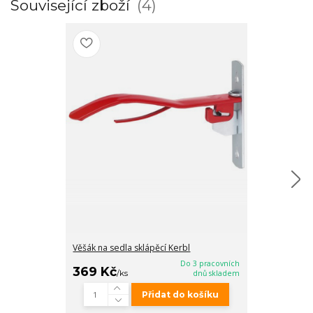
Související zboží
4
Věšák na sedla sklápěcí Kerbl
Držák skládac
Do 3 pracovních
369 Kč
449 Kč
/
ks
dnů skladem
/
ks
Přidat do košíku