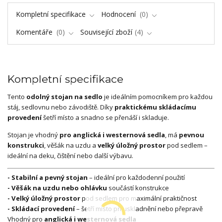
Kompletní specifikace
Hodnocení
0
Komentáře
0
Související zboží
4
Kompletní specifikace
Tento
odolný stojan na sedlo
je ideálním pomocníkem pro každou
stáj, sedlovnu nebo závodiště. Díky
praktickému skládacímu
provedení
šetří místo a snadno se přenáší i skladuje.
Stojan je vhodný
pro anglická i westernová sedla
, má
pevnou
konstrukci
, věšák na uzdu a
velký úložný prostor
pod sedlem –
ideální na deku, čištění nebo další výbavu.
- Stabilní a pevný stojan
– ideální pro každodenní použití
- Věšák na uzdu nebo ohlávku
součástí konstrukce
- Velký úložný prostor
pod sedlem pro maximální praktičnost
- Skládací provedení
– šetří místo při uskladnění nebo přepravě
Vhodný pro
anglická i westernová sedla