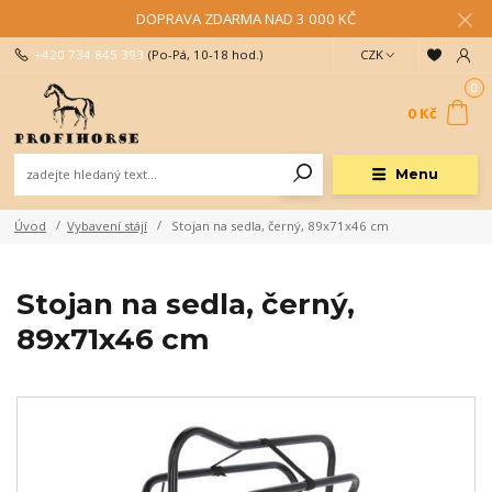
DOPRAVA ZDARMA NAD 3 000 KČ
+420 734 845 393
(Po-Pá, 10-18 hod.)
CZK
0
0 Kč
Menu
Úvod
Vybavení stájí
Stojan na sedla, černý, 89x71x46 cm
Stojan na sedla, černý,
89x71x46 cm