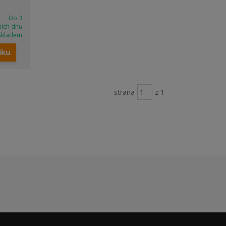
Do 3
ních dnů
skladem
íku
strana
z 1