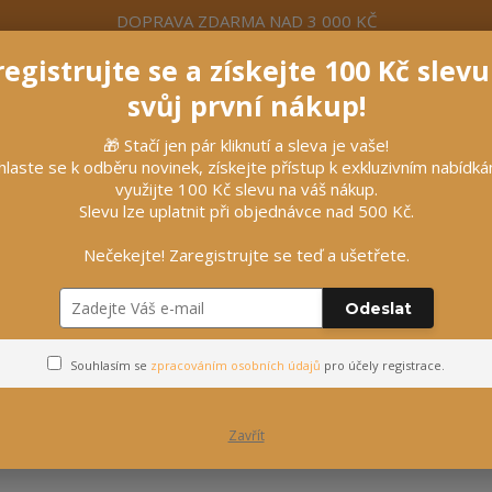
DOPRAVA ZDARMA NAD 3 000 KČ
egistrujte se a získejte 100 Kč slev
formace
Více
Nevíte si rady? Zavolejte.
+420 7
svůj první nákup!
🎁 Stačí jen pár kliknutí a sleva je vaše!
Hleda
hlaste se k odběru novinek, získejte přístup k exkluzivním nabídk
využijte 100 Kč slevu na váš nákup.
Slevu lze uplatnit při objednávce nad 500 Kč.
líčky
Vybavení stájí
Vozatajství
Nečekejte! Zaregistrujte se teď a ušetřete.
Odeslat
S obsahem minerálů
Souhlasím se
zpracováním osobních údajů
pro účely registrace.
Zavřít
ejnovější
Nejlevnější
Nejdražší