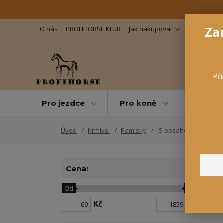
Zar
O nás
PROFIHORSE KLUB
Jak nakupovat
Důležité in
Při
Pro jezdce
Pro koně
Pro maz
Úvod
Krmivo
Pamlsky
S obsahem minerálů
Cena:
Od
Do
N
Kč
Kč