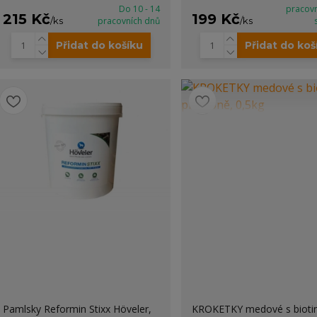
Do 10 - 14
pracov
215 Kč
199 Kč
/
ks
pracovních dnů
/
ks
Přidat do košíku
Přidat do koš
Pamlsky Reformin Stixx Höveler,
KROKETKY medové s biot