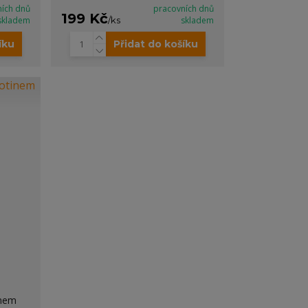
ních dnů
pracovních dnů
199 Kč
skladem
/
ks
skladem
íku
Přidat do košíku
inem