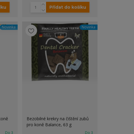
íku
Přidat do košíku
Novinka
Novinka
 koně
Bezobilné krekry na čištění zubů
pro koně Balance, 63 g
Do 3
Do 3