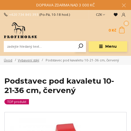
DOPRAVA ZDARMA NAD 3 000 KČ
+420 734 845 393
(Po-Pá, 10-18 hod.)
CZK
0
0 Kč
Menu
Úvod
Vybavení stájí
Podstavec pod kavaletu 10-21-36 cm, červený
Podstavec pod kavaletu 10-
21-36 cm, červený
TOP produkt