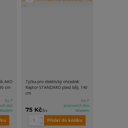
ník AKO
Tyčka pro elektrický ohradník
 90 cm
Raptor STANDARD plast bílý, 140
cm
Do 7
Do 7
ních dnů
pracovních dnů
75 Kč
skladem
/
ks
skladem
íku
Přidat do košíku