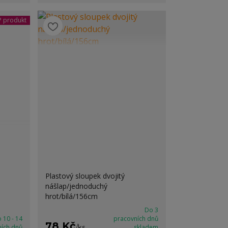
 produkt
Plastový sloupek dvojitý
nášlap/jednoduchý
hrot/bílá/156cm
Do 3
 10 - 14
pracovních dnů
78 Kč
ních dnů
/
ks
skladem