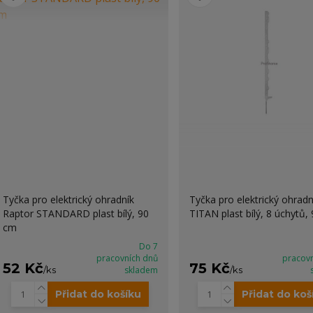
Tyčka pro elektrický ohradník
Tyčka pro elektrický ohrad
Raptor STANDARD plast bílý, 90
TITAN plast bílý, 8 úchytů,
cm
Do 7
pracovních dnů
pracov
52 Kč
75 Kč
/
ks
skladem
/
ks
Přidat do košíku
Přidat do koš