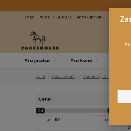
Zar
O nás
PROFIHORSE KLUB
Jak nakupovat
Důležité in
Při
Pro jezdce
Pro koně
Pro maz
Úvod
Vybavení stájí
Ohradníky, zdroje
Slou
Cena:
Od
Do
V
Kč
Kč
o
o