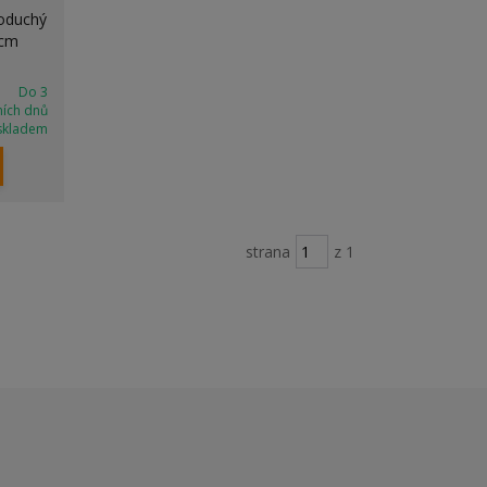
noduchý
0cm
Do 3
ních dnů
skladem
strana
z 1