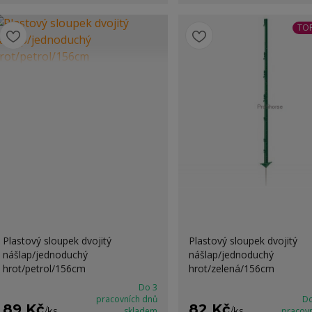
TOP
Plastový sloupek dvojitý
Plastový sloupek dvojitý
nášlap/jednoduchý
nášlap/jednoduchý
hrot/petrol/156cm
hrot/zelená/156cm
Do 3
pracovních dnů
Do
89 Kč
82 Kč
/
ks
skladem
/
ks
pracov