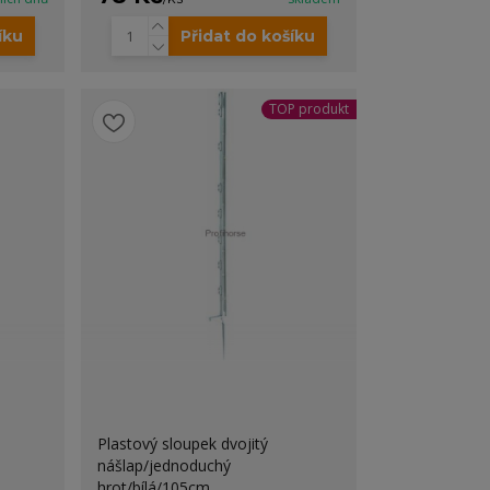
íku
Přidat do košíku
TOP produkt
Plastový sloupek dvojitý
nášlap/jednoduchý
hrot/bílá/105cm