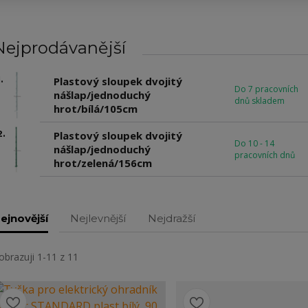
Nejprodávanější
.
Plastový sloupek dvojitý
Do 7 pracovních
nášlap/jednoduchý
dnů skladem
hrot/bílá/105cm
2.
Plastový sloupek dvojitý
Do 10 - 14
nášlap/jednoduchý
pracovních dnů
hrot/zelená/156cm
ejnovější
Nejlevnější
Nejdražší
obrazuji 1-11 z 11