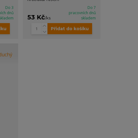
Do 3
Do 7
ních dnů
pracovních dnů
53 Kč
skladem
/
ks
skladem
íku
Přidat do košíku