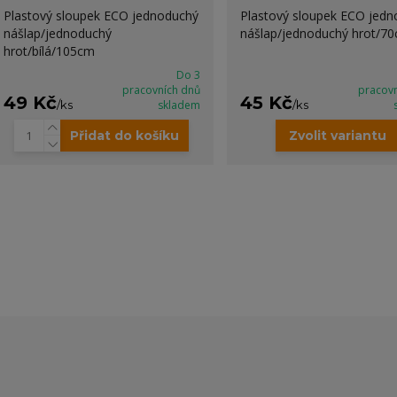
Plastový sloupek ECO jednoduchý
Plastový sloupek ECO jed
nášlap/jednoduchý
nášlap/jednoduchý hrot/7
hrot/bílá/105cm
Do 3
pracovních dnů
pracov
49 Kč
45 Kč
/
ks
skladem
/
ks
Přidat do košíku
Zvolit variantu