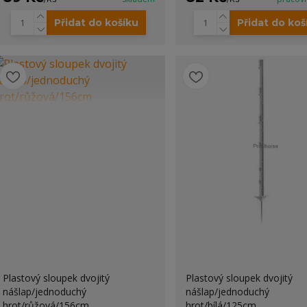
Přidat do košíku
Přidat do koš
Plastový sloupek dvojitý
Plastový sloupek dvojitý
nášlap/jednoduchý
nášlap/jednoduchý
hrot/růžová/156cm
hrot/bílá/125cm