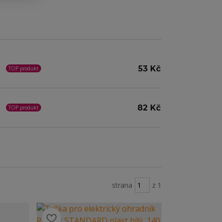
53 Kč
TOP produkt
82 Kč
TOP produkt
strana
z 1