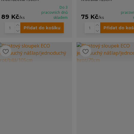
Do 3
pracovních dnů
pracov
89 Kč
75 Kč
/
ks
skladem
/
ks
Přidat do košíku
Přidat do koš