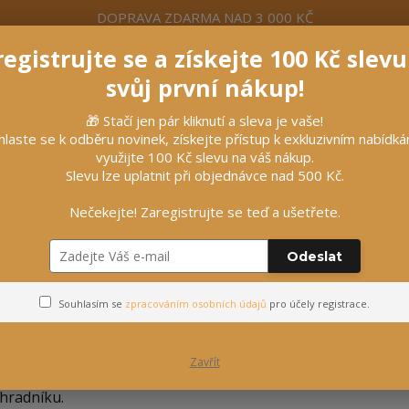
DOPRAVA ZDARMA NAD 3 000 KČ
egistrujte se a získejte 100 Kč slev
formace
Více
Nevíte si rady? Zavolejte.
+420 7
svůj první nákup!
🎁 Stačí jen pár kliknutí a sleva je vaše!
Hleda
hlaste se k odběru novinek, získejte přístup k exkluzivním nabídk
využijte 100 Kč slevu na váš nákup.
Slevu lze uplatnit při objednávce nad 500 Kč.
líčky
Vybavení stájí
Vozatajství
Nečekejte! Zaregistrujte se teď a ušetřete.
pky
Plastové tyče
Odeslat
Plastové tyče
Souhlasím se
zpracováním osobních údajů
pro účely registrace.
elkou výhodou plastových tyček (sloupků) na ohrady je to, ž
Zavřít
dolné proti povětrnostním vlivům. Další jejich předností je s
hradníku.