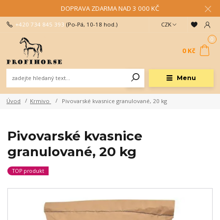
DOPRAVA ZDARMA NAD 3 000 KČ
+420 734 845 393
(Po-Pá, 10-18 hod.)
CZK
0
0 Kč
Menu
Úvod
Krmivo
Pivovarské kvasnice granulované, 20 kg
Pivovarské kvasnice
granulované, 20 kg
TOP produkt