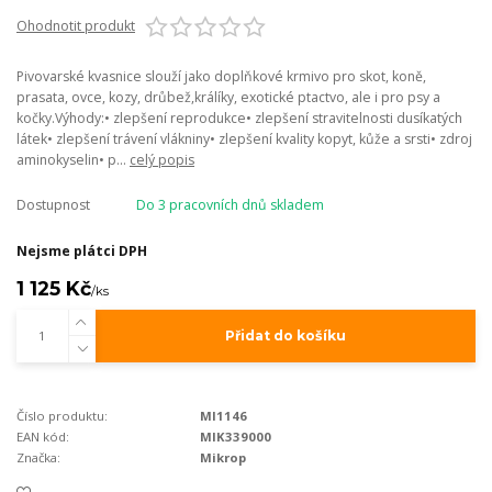
Ohodnotit produkt
Pivovarské kvasnice slouží jako doplňkové krmivo pro skot, koně,
prasata, ovce, kozy, drůbež,králíky, exotické ptactvo, ale i pro psy a
kočky.Výhody:• zlepšení reprodukce• zlepšení stravitelnosti dusíkatých
látek• zlepšení trávení vlákniny• zlepšení kvality kopyt, kůže a srsti• zdroj
aminokyselin• p...
celý popis
Dostupnost
Do 3 pracovních dnů skladem
Nejsme plátci DPH
1 125 Kč
/
ks
Přidat do košíku
Číslo produktu:
MI1146
EAN kód:
MIK339000
Značka:
Mikrop