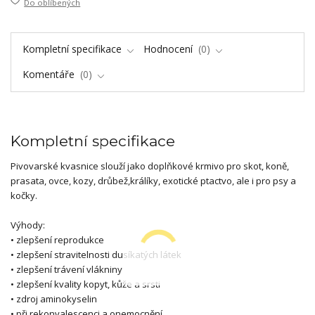
Do oblíbených
Kompletní specifikace
Hodnocení
0
Komentáře
0
Kompletní specifikace
Pivovarské kvasnice slouží jako doplňkové krmivo pro skot, koně,
prasata, ovce, kozy, drůbež,králíky, exotické ptactvo, ale i pro psy a
kočky.
Výhody:
• zlepšení reprodukce
• zlepšení stravitelnosti dusíkatých látek
• zlepšení trávení vlákniny
• zlepšení kvality kopyt, kůže a srsti
• zdroj aminokyselin
• při rekonvalescenci a onemocnění