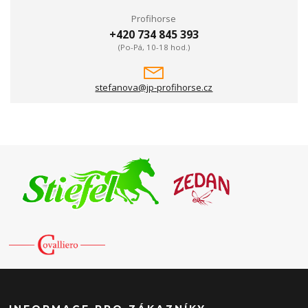
Profihorse
+420 734 845 393
(Po-Pá, 10-18 hod.)
stefanova@jp-profihorse.cz