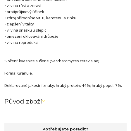
• vliv na růst a zdraví
• protiprůjmový účinek
• zdroj přírodního vit. B, karotenu a zinku
• zlepšení vitality
• vliv na snášku u slepic
• omezení oklovávání drůbeže
• vliv na reprodukci
Složení: kvasnice sušené (Saccharomyces cerevisiae).
Forma: Granule.
Deklarované jakostní znaky: hrubý protein: 44%; hrubý popel: 7%.
Původ zboží
Potřebujete poradit?