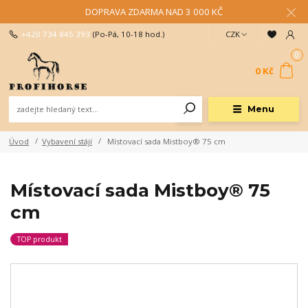
DOPRAVA ZDARMA NAD 3 000 KČ
+420 734 845 393
(Po-Pá, 10-18 hod.)
CZK
0
0 Kč
Menu
Úvod
Vybavení stájí
Místovací sada Mistboy® 75 cm
Místovací sada Mistboy® 75
cm
TOP produkt