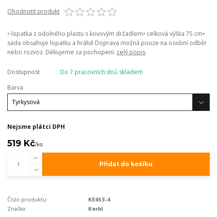
Ohodnotit produkt
• lopatka z odolného plastu s kovovým držadlem• celková výška 75 cm•
sada obsahuje lopatku a hrábě Doprava možná pouze na osobní odběr
nebo rozvoz. Děkujeme za pochopení.
celý popis
Dostupnost
Do 7 pracovních dnů skladem
Barva
Nejsme plátci DPH
519 Kč
/
ks
Přidat do košíku
Číslo produktu:
KE453-4
Značka:
Kerbl