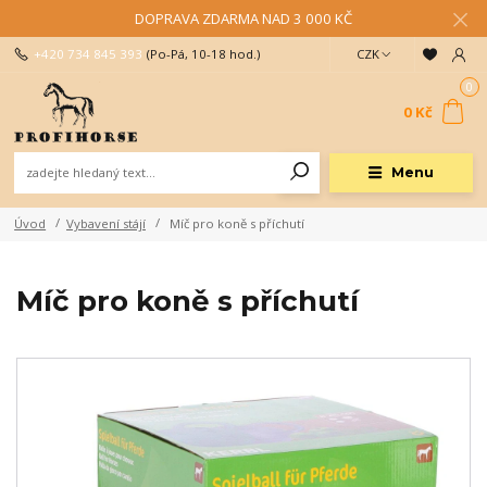
DOPRAVA ZDARMA NAD 3 000 KČ
+420 734 845 393
(Po-Pá, 10-18 hod.)
CZK
0
0 Kč
Menu
Úvod
Vybavení stájí
Míč pro koně s příchutí
Míč pro koně s příchutí