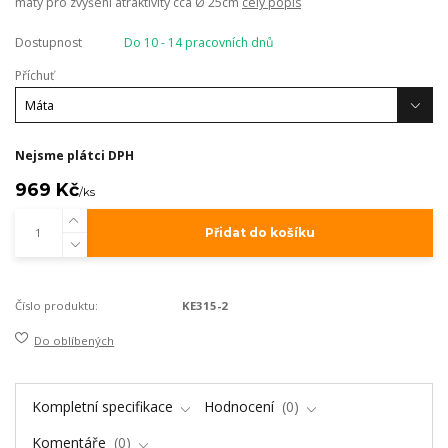
máty pro zvýšení atraktivity cca Ø 25cm
celý popis
Dostupnost
Do 10 - 14 pracovních dnů
Příchuť
Nejsme plátci DPH
969 Kč
/
ks
Přidat do košíku
Číslo produktu:
KE315-2
Do oblíbených
Kompletní specifikace
Hodnocení
0
Komentáře
0