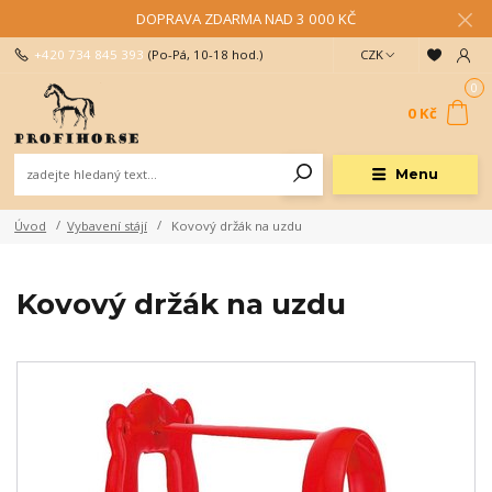
DOPRAVA ZDARMA NAD 3 000 KČ
+420 734 845 393
(Po-Pá, 10-18 hod.)
CZK
0
0 Kč
Menu
Úvod
Vybavení stájí
Kovový držák na uzdu
Kovový držák na uzdu