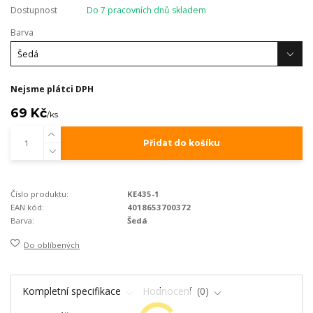
Dostupnost
Do 7 pracovních dnů skladem
Barva
Nejsme plátci DPH
69 Kč
/
ks
Přidat do košíku
Číslo produktu:
KE435-1
EAN kód:
4018653700372
Barva:
Šedá
Do oblíbených
Kompletní specifikace
Hodnocení
0