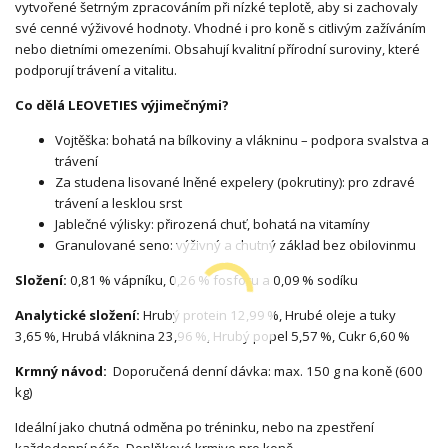
vytvořené šetrným zpracováním při nízké teplotě, aby si zachovaly
své cenné výživové hodnoty. Vhodné i pro koně s citlivým zažíváním
nebo dietními omezeními. Obsahují kvalitní přírodní suroviny, které
podporují trávení a vitalitu.
Co dělá LEOVETIES výjimečnými?
Vojtěška: bohatá na bílkoviny a vlákninu – podpora svalstva a
trávení
Za studena lisované lněné expelery (pokrutiny): pro zdravé
trávení a lesklou srst
Jablečné výlisky: přirozená chuť, bohatá na vitamíny
Granulované seno: výživný a chutný základ bez obilovinmu
Složení:
0,81 % vápníku, 0,26 % fosforu a 0,09 % sodíku
Analytické složení:
Hrubý protein 12,99 %, Hrubé oleje a tuky
3,65 %, Hrubá vláknina 23,96 %, Hrubý popel 5,57 %, Cukr 6,60 %
Krmný návod:
Doporučená denní dávka: max. 150 g na koně (600
kg)
Ideální jako chutná odměna po tréninku, nebo na zpestření