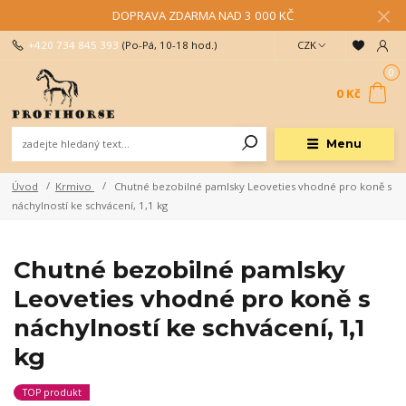
DOPRAVA ZDARMA NAD 3 000 KČ
+420 734 845 393
(Po-Pá, 10-18 hod.)
CZK
0
0 Kč
Menu
Úvod
Krmivo
Chutné bezobilné pamlsky Leoveties vhodné pro koně s
náchylností ke schvácení, 1,1 kg
Chutné bezobilné pamlsky
Leoveties vhodné pro koně s
náchylností ke schvácení, 1,1
kg
TOP produkt