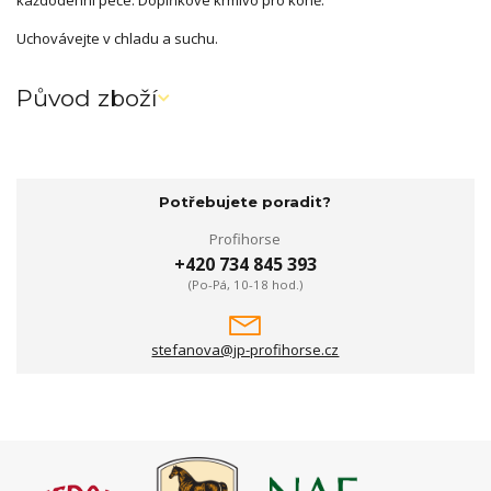
každodenní péče. Doplňkové krmivo pro koně.
Uchovávejte v chladu a suchu.
Původ zboží
Potřebujete poradit?
Profihorse
+420 734 845 393
(Po-Pá, 10-18 hod.)
stefanova@jp-profihorse.cz