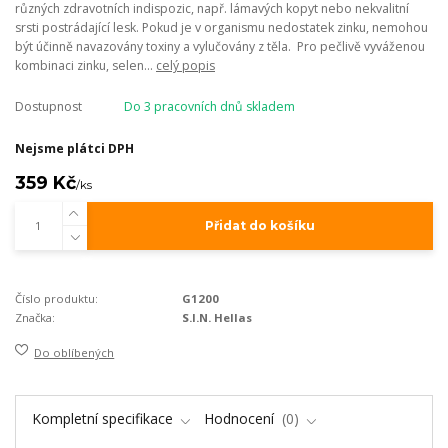
různých zdravotních indispozic, např. lámavých kopyt nebo nekvalitní
srsti postrádající lesk. Pokud je v organismu nedostatek zinku, nemohou
být účinně navazovány toxiny a vylučovány z těla. Pro pečlivě vyváženou
kombinaci zinku, selen...
celý popis
Dostupnost
Do 3 pracovních dnů skladem
Nejsme plátci DPH
359 Kč
/
ks
Přidat do košíku
Číslo produktu:
G1200
Značka:
S.I.N. Hellas
Do oblíbených
Kompletní specifikace
Hodnocení
0