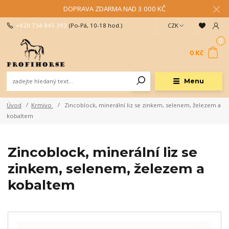
DOPRAVA ZDARMA NAD 3 000 KČ
+420 734 845 393
(Po-Pá, 10-18 hod.)
CZK
0
0 Kč
Menu
Úvod
Krmivo
Zincoblock, minerální liz se zinkem, selenem, železem a
kobaltem
Zincoblock, minerální liz se
zinkem, selenem, železem a
kobaltem