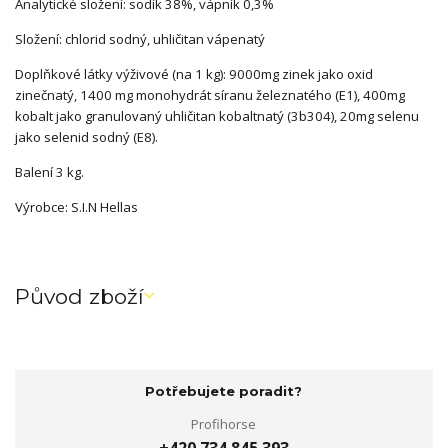
Analytické složení: sodík 38%, vápník 0,3%
Složení: chlorid sodný, uhličitan vápenatý
Doplňkové látky výživové (na 1 kg): 9000mg zinek jako oxid
zinečnatý, 1400 mg monohydrát síranu železnatého (E1), 400mg
kobalt jako granulovaný uhličitan kobaltnatý (3b304), 20mg selenu
jako selenid sodný (E8).
Balení 3 kg.
Výrobce: S.I.N Hellas
Původ zboží
Potřebujete poradit?
Profihorse
+420 734 845 393