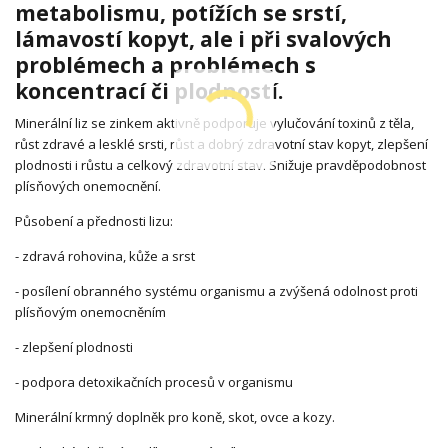
metabolismu, potížích se srstí,
lámavostí kopyt, ale i při svalových
problémech a problémech s
koncentrací či plodností.
Minerální liz se zinkem aktivně podporuje vylučování toxinů z těla,
růst zdravé a lesklé srsti, růst a dobrý zdravotní stav kopyt, zlepšení
plodnosti i růstu a celkový zdravotní stav. Snižuje pravděpodobnost
plísňových onemocnění.
Působení a přednosti lizu:
- zdravá rohovina, kůže a srst
- posílení obranného systému organismu a zvýšená odolnost proti
plísňovým onemocněním
- zlepšení plodnosti
- podpora detoxikačních procesů v organismu
Minerální krmný doplněk pro koně, skot, ovce a kozy.