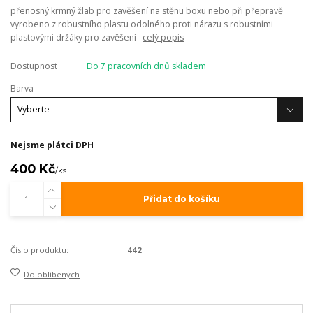
přenosný krmný žlab pro zavěšení na stěnu boxu nebo při přepravě
vyrobeno z robustního plastu odolného proti nárazu s robustními
plastovými držáky pro zavěšení
celý popis
Dostupnost
Do 7 pracovních dnů skladem
Barva
Nejsme plátci DPH
400 Kč
/
ks
Přidat do košíku
Číslo produktu:
442
Do oblíbených