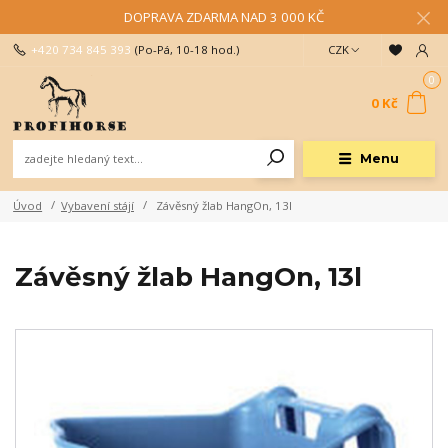
DOPRAVA ZDARMA NAD 3 000 KČ
+420 734 845 393
(Po-Pá, 10-18 hod.)
CZK
0
0 Kč
Menu
Úvod
Vybavení stájí
Závěsný žlab HangOn, 13l
Závěsný žlab HangOn, 13l