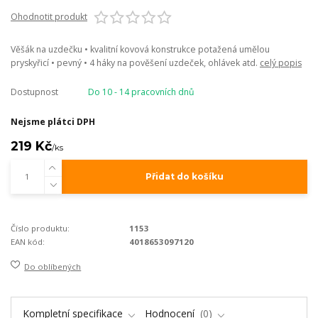
Ohodnotit produkt
Věšák na uzdečku • kvalitní kovová konstrukce potažená umělou
pryskyřicí • pevný • 4 háky na pověšení uzdeček, ohlávek atd.
celý popis
Dostupnost
Do 10 - 14 pracovních dnů
Nejsme plátci DPH
219 Kč
/
ks
Přidat do košíku
Číslo produktu:
1153
EAN kód:
4018653097120
Do oblíbených
Kompletní specifikace
Hodnocení
0