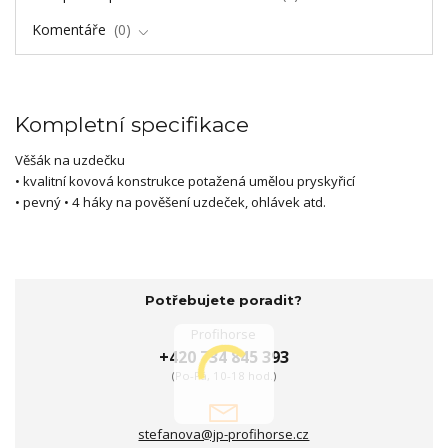
Komentáře
0
Kompletní specifikace
Věšák na uzdečku
• kvalitní kovová konstrukce potažená umělou pryskyřicí
• pevný • 4 háky na pověšení uzdeček, ohlávek atd.
Potřebujete poradit?
Profihorse
+420 734 845 393
(Po-Pá, 10-18 hod.)
stefanova@jp-profihorse.cz