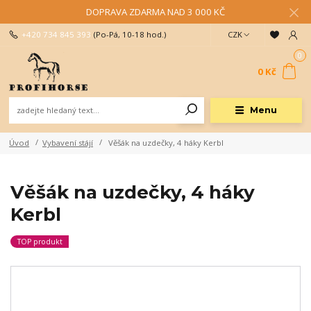
DOPRAVA ZDARMA NAD 3 000 KČ
+420 734 845 393
(Po-Pá, 10-18 hod.)
CZK
0
0 Kč
Menu
Úvod
Vybavení stájí
Věšák na uzdečky, 4 háky Kerbl
Věšák na uzdečky, 4 háky
Kerbl
TOP produkt