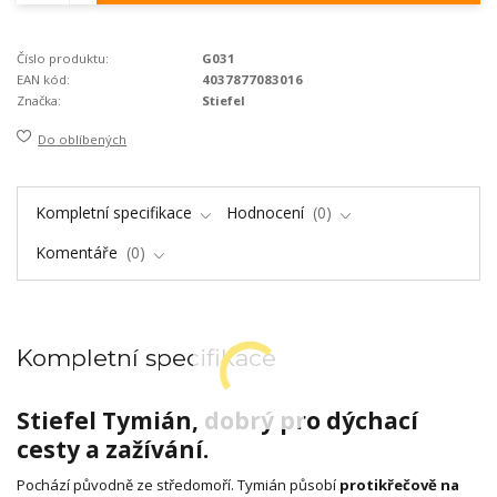
Číslo produktu:
G031
EAN kód:
4037877083016
Značka:
Stiefel
Do oblíbených
Kompletní specifikace
Hodnocení
0
Komentáře
0
Kompletní specifikace
Stiefel Tymián, dobrý pro dýchací
cesty a zažívání.
Pochází původně ze středomoří. Tymián působí
protikřečově na