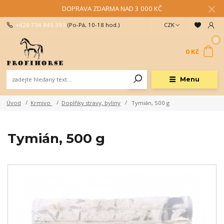
DOPRAVA ZDARMA NAD 3 000 KČ
+420 734 845 393
(Po-Pá, 10-18 hod.)
CZK
0
0 Kč
Menu
Úvod
Krmivo
Doplňky stravy, byliny
Tymián, 500 g
Tymián, 500 g