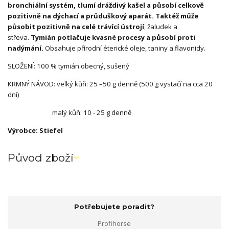
bronchiální systém, tlumí dráždivý kašel a působí celkově
pozitivně na dýchací a průduškový aparát. Taktéž může
působit pozitivně na celé trávící ústrojí
, žaludek a
střeva.
Tymián potlačuje kvasné procesy a působí proti
nadýmání.
Obsahuje přírodní éterické oleje, taniny a flavonidy.
SLOŽENÍ: 100 % tymián obecný, sušený
KRMNÝ NÁVOD: velký kůň: 25 –50 g denně (500 g vystačí na cca 20
dní)
malý kůň: 10 - 25 g denně
Výrobce: Stiefel
Původ zboží
Potřebujete poradit?
Profihorse