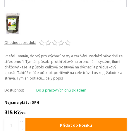
Ohodnotit produkt
Stiefel Tymián, dobrý pro dýchací cesty a zažívání. Pochází původně ze
středomoří. Tymián působí protikřečově na bronchiální systém, tlumí
dráždivý kašel a působí celkově pozitivně na dýchací a průduškový
aparát. Taktéž může působit pozitivně na celé trávící ústrojí, žaludek a
střeva. Tymián potlaču...
celý popis
Dostupnost
Do 3 pracovních dnů skladem
Nejsme plátci DPH
315 Kč
/
ks
Přidat do košíku