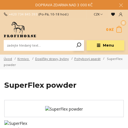
DOPRAVA ZDARMA NAD 3 000 KČ
+420 734 845 393
(Po-Pá, 10-18 hod.)
CZK
0
0 Kč
Menu
Úvod
Krmivo
Doplňky stravy, byliny
Pohybový aparát
SuperFlex
powder
SuperFlex powder