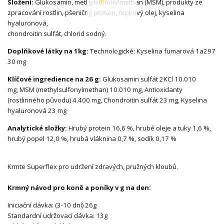
Složení:
Glukosamin, methylsulfonylmethan (MSM), produkty ze
zpracování rostlin, pšeničný protein, řepkový olej, kyselina
hyaluronová,
chondroitin sulfát, chlorid sodný.
Doplňkové látky na 1kg:
Technologické: Kyselina fumarová 1a297
30 mg
Klíčové ingredience na 26 g:
Glukosamin sulfát 2KCl 10.010
mg, MSM (methylsulfonylmethan) 10.010 mg, Antioxidanty
(rostlinného původu) 4.400 mg, Chondroitin sulfát 23 mg, Kyselina
hyaluronová 23 mg
Analytické složky:
Hrubý protein 16,6 %, hrubé oleje a tuky 1,6 %,
hrubý popel 12,0 %, hrubá vláknina 0,7 %, sodík 0,17 %
Krmte Superflex pro udržení zdravých, pružných kloubů.
Krmný návod pro koně a poníky v g na den:
Iniciační dávka: (3-10 dní) 26g
Standardní udržovací dávka: 13g