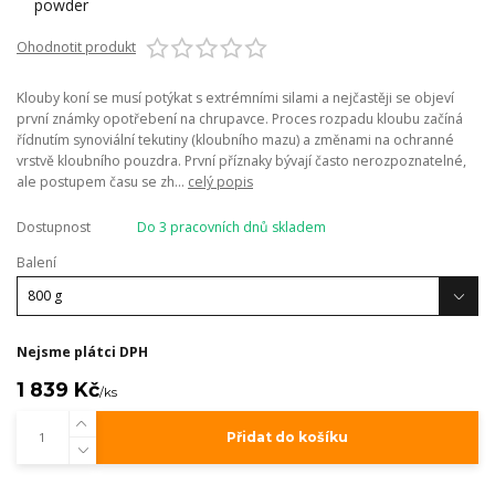
Ohodnotit produkt
Klouby koní se musí potýkat s extrémními silami a nejčastěji se objeví
první známky opotřebení na chrupavce. Proces rozpadu kloubu začíná
řídnutím synoviální tekutiny (kloubního mazu) a změnami na ochranné
vrstvě kloubního pouzdra. První příznaky bývají často nerozpoznatelné,
ale postupem času se zh...
celý popis
Dostupnost
Do 3 pracovních dnů skladem
Balení
Nejsme plátci DPH
1 839 Kč
/
ks
Přidat do košíku