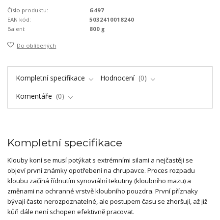
Číslo produktu:
G497
EAN kód:
5032410018240
Balení:
800 g
Do oblíbených
Kompletní specifikace
Hodnocení
0
Komentáře
0
Kompletní specifikace
Klouby koní se musí potýkat s extrémními silami a nejčastěji se
objeví první známky opotřebení na chrupavce. Proces rozpadu
kloubu začíná řídnutím synoviální tekutiny (kloubního mazu) a
změnami na ochranné vrstvě kloubního pouzdra. První příznaky
bývají často nerozpoznatelné, ale postupem času se zhoršují, až již
kůň dále není schopen efektivně pracovat.