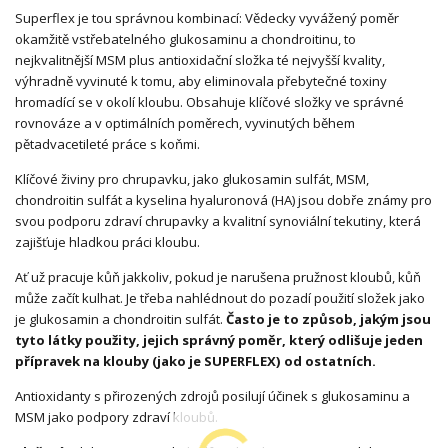
Superflex je tou správnou kombinací: Vědecky vyvážený poměr
okamžitě vstřebatelného glukosaminu a chondroitinu, to
nejkvalitnější MSM plus antioxidační složka té nejvyšší kvality,
výhradně vyvinuté k tomu, aby eliminovala přebytečné toxiny
hromadící se v okolí kloubu. Obsahuje klíčové složky ve správné
rovnováze a v optimálních poměrech, vyvinutých během
pětadvacetileté práce s koňmi.
Klíčové živiny pro chrupavku, jako glukosamin sulfát, MSM,
chondroitin sulfát a kyselina hyaluronová (HA) jsou dobře známy pro
svou podporu zdraví chrupavky a kvalitní synoviální tekutiny, která
zajišťuje hladkou práci kloubu.
Ať už pracuje kůň jakkoliv, pokud je narušena pružnost kloubů, kůň
může začít kulhat. Je třeba nahlédnout do pozadí použití složek jako
je glukosamin a chondroitin sulfát.
Často je to způsob, jakým jsou
tyto látky použity, jejich správný poměr, který odlišuje jeden
přípravek na klouby (jako je SUPERFLEX) od ostatních.
Antioxidanty s přirozených zdrojů posilují účinek s glukosaminu a
MSM jako podpory zdraví kloubů.