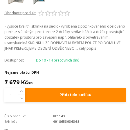
Ohodnotit produkt
• vysoce kvalitní skříňka na sedlo• vyrobena z pozinkovaného ocelového
plechu• s úložným prostorem• 2 držáky sedla• háček a držák poskytující
dostatek prostoru pro zavěšení např. ohlávek• s odvětráváním,
uzamykatelná SKŘÍŇKU LZE DOPRAVIT KURÝREM POUZE PO DOMLUVĚ,
JINAK PREFERUJEME OSOBNÍ ODBĚR NEBO ...
celý popis
Dostupnost
Do 10 - 14 pracovních dnů
Nejsme plátci DPH
7 679 Kč
/
ks
Přidat do košíku
Číslo produktu:
KE1143
EAN kód:
4018653936368