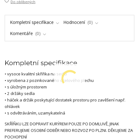
Do oblíbených
Kompletní specifikace
Hodnocení
0
Komentáře
0
Kompletní specifikace
• vysoce kvalitní skříňka na sedlo
• vyrobena z pozinkovaného ocelového plechu
• s úložným prostorem
• 2 držáky sedla
• háček a držák poskytující dostatek prostoru pro zavěšení např.
ohlávek
• s odvětráváním, uzamykatelná
SKŘÍŇKU LZE DOPRAVIT KURÝREM POUZE PO DOMLUVĚ, JINAK
PREFERUJEME OSOBNÍ ODBĚR NEBO ROZVOZ PO PLZNI. DĚKUJEME ZA
POCHOPENÍ