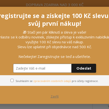
DOPRAVA ZDARMA NAD 3 000 KČ
egistrujte se a získejte 100 Kč slev
formace
Více
Nevíte si rady? Zavolejte.
+420 7
svůj první nákup!
🎁 Stačí jen pár kliknutí a sleva je vaše!
Hleda
hlaste se k odběru novinek, získejte přístup k exkluzivním nabídk
využijte 100 Kč slevu na váš nákup.
Slevu lze uplatnit při objednávce nad 500 Kč.
líčky
Vybavení stájí
Vozatajství
Nečekejte! Zaregistrujte se teď a ušetřete.
x 60 x 106 cm, hmotnost 30 kg
Odeslat
dla 60 x 60 x 106 cm, hmotnos
Souhlasím se
zpracováním osobních údajů
pro účely registrace.
Zavřít