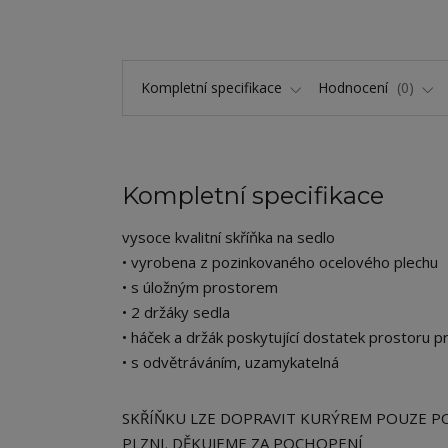
Kompletní specifikace
Hodnocení
0
Kompletní specifikace
vysoce kvalitní skříňka na sedlo
• vyrobena z pozinkovaného ocelového plechu
• s úložným prostorem
• 2 držáky sedla
• háček a držák poskytující dostatek prostoru p
• s odvětráváním, uzamykatelná
SKŘÍŇKU LZE DOPRAVIT KURÝREM POUZE P
PLZNI. DĚKUJEME ZA POCHOPENÍ