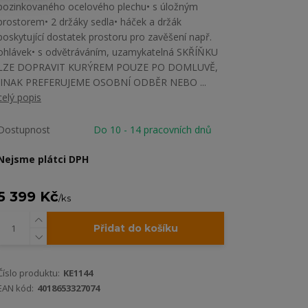
pozinkovaného ocelového plechu• s úložným
prostorem• 2 držáky sedla• háček a držák
poskytující dostatek prostoru pro zavěšení např.
ohlávek• s odvětráváním, uzamykatelná SKŘÍŇKU
LZE DOPRAVIT KURÝREM POUZE PO DOMLUVĚ,
JINAK PREFERUJEME OSOBNÍ ODBĚR NEBO ...
celý popis
Dostupnost
Do 10 - 14 pracovních dnů
Nejsme plátci DPH
5 399 Kč
/
ks
Přidat do košíku
Číslo produktu:
KE1144
EAN kód:
4018653327074