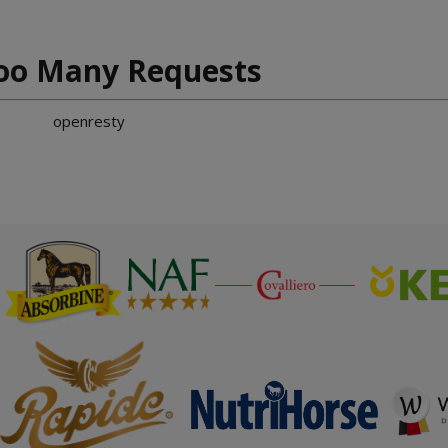
oo Many Requests
openresty