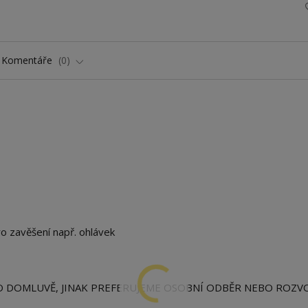
Komentáře
0
ro zavěšení např. ohlávek
O DOMLUVĚ, JINAK PREFERUJEME OSOBNÍ ODBĚR NEBO ROZV