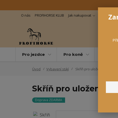
Zar
O nás
PROFIHORSE KLUB
Jak nakupovat
Důležité in
Při
Pro jezdce
Pro koně
Pro maz
Úvod
Vybavení stájí
Skříň pro uložení sedla 60 
Skříň pro uložení se
Doprava ZDARMA