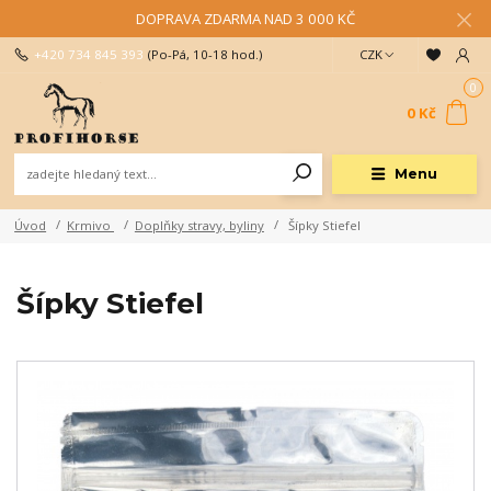
DOPRAVA ZDARMA NAD 3 000 KČ
+420 734 845 393
(Po-Pá, 10-18 hod.)
CZK
0
0 Kč
Menu
Úvod
Krmivo
Doplňky stravy, byliny
Šípky Stiefel
Šípky Stiefel