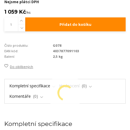
Nejsme plátci DPH
1 059 Kč
/
ks
Přidat do košíku
Číslo produktu:
G078
EAN kód:
4037877091103
Balení:
2,5 kg
Do oblíbených
Kompletní specifikace
Hodnocení
0
Komentáře
0
Kompletní specifikace