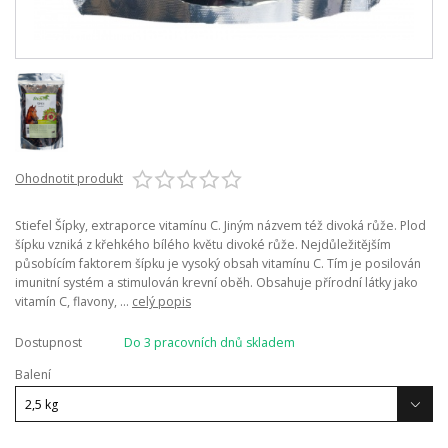
Ohodnotit produkt
Stiefel Šípky, extraporce vitamínu C. Jiným názvem též divoká růže. Plod
šípku vzniká z křehkého bílého květu divoké růže. Nejdůležitějším
působícím faktorem šípku je vysoký obsah vitamínu C. Tím je posilován
imunitní systém a stimulován krevní oběh. Obsahuje přírodní látky jako
vitamín C, flavony, ...
celý popis
Dostupnost
Do 3 pracovních dnů skladem
Balení