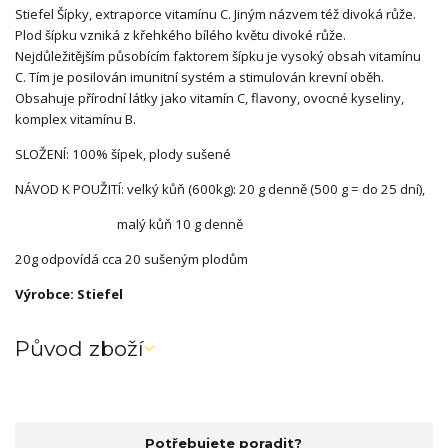
Stiefel Šípky, extraporce vitamínu C. Jiným názvem též divoká růže.
Plod šípku vzniká z křehkého bílého květu divoké růže.
Nejdůležitějším působícím faktorem šípku je vysoký obsah vitamínu
C. Tím je posilován imunitní systém a stimulován krevní oběh.
Obsahuje přírodní látky jako vitamín C, flavony, ovocné kyseliny,
komplex vitamínu B.
SLOŽENÍ: 100% šípek, plody sušené
NÁVOD K POUŽITÍ: velký kůň (600kg): 20 g denně (500 g = do 25 dní),
malý kůň 10 g denně
20g odpovídá cca 20 sušeným plodům
Výrobce: Stiefel
Původ zboží
Potřebujete poradit?