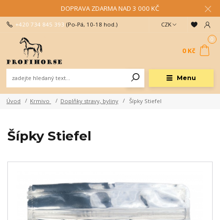
DOPRAVA ZDARMA NAD 3 000 KČ
+420 734 845 393
(Po-Pá, 10-18 hod.)
CZK
0
0 Kč
Menu
Úvod
Krmivo
Doplňky stravy, byliny
Šípky Stiefel
Šípky Stiefel