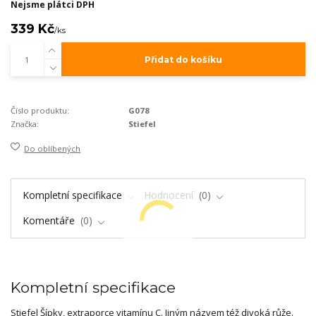
Nejsme plátci DPH
339 Kč
/
ks
Přidat do košíku
Číslo produktu:
G078
Značka:
Stiefel
Do oblíbených
Kompletní specifikace
Hodnocení
0
Komentáře
0
Kompletní specifikace
Stiefel Šípky, extraporce vitamínu C. Jiným názvem též divoká růže.