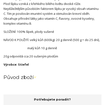
Plod šípku vzniká z křehkého bílého květu divoké růže.
Nejdůležitějším působícím faktorem šípku je vysoký obsah vitamínu
C. Tím je posilován imunitní systém a stimulován krevní oběh.
Obsahuje přírodní látky jako vitamín C, flavony, ovocné kyseliny,
komplex vitamínu B.
SLOŽENÍ: 100% šípek, plody sušené
NÁVOD K POUŽITÍ: velký kůň (600kg): 20 g denně (500 g = do 25 dní),
malý kůň 10 g denně
20g odpovídá cca 20 sušeným plodům
Výrobce: Stiefel
Původ zboží
Potřebujete poradit?