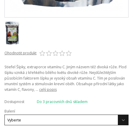
Ohodnotit produkt
Stiefel Šípky, extraporce vitamínu C. Jiným názvem též divoká růže. Plod
šípku vzniká z křehkého bílého květu divoké růže. Nejdůležitějším
působícím faktorem šípku je vysoký obsah vitamínu C. Tím je posilován
imunitní systém a stimulován krevní oběh. Obsahuje přírodní látky jako
vitamín C, flavony, ...
celý popis
Dostupnost
Do 3 pracovních dnů skladem
Balení