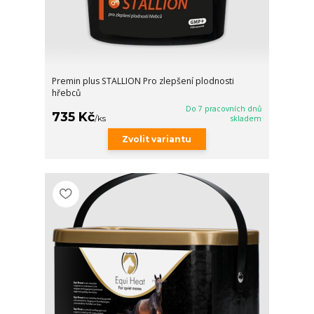
Premin plus STALLION Pro zlepšení plodnosti
hřebců
Do 7 pracovních dnů
735 Kč
/
ks
skladem
Zvolit variantu