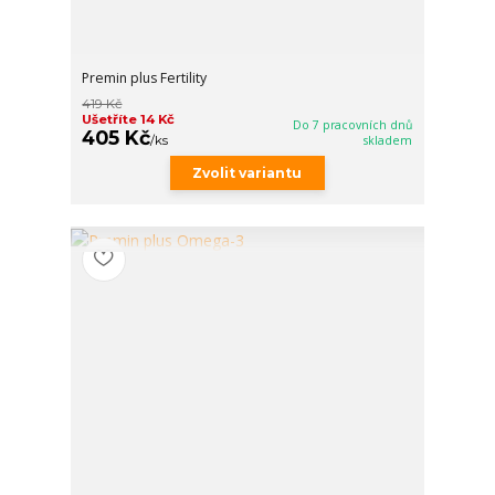
Premin plus Fertility
419 Kč
Ušetříte 14 Kč
Do 7 pracovních dnů
405 Kč
/
ks
skladem
Zvolit variantu