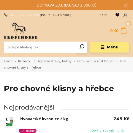
DOPRAVA ZDARMA NAD 3 000 KČ
+420 734 845 393
(Po-Pá, 10-18 hod.)
CZK
0
0 Kč
Menu
Úvod
Krmivo
Doplňky stravy, byliny
Chov koní a růst hříbat
Pro
chovné klisny a hřebce
Pro chovné klisny a hřebce
Nejprodávanější
Pivovarské kvasnice 2 kg
249 Kč
1.
Do 7 pracovních dnů
TOP produkt