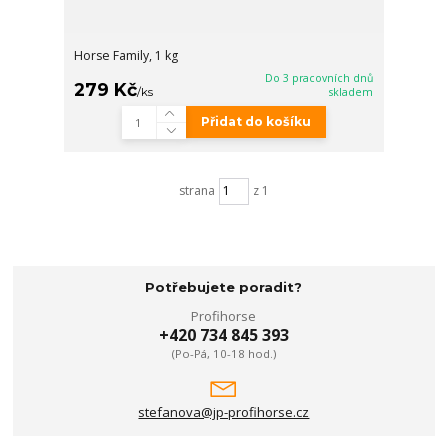
Horse Family, 1 kg
Do 3 pracovních dnů
279 Kč
/
ks
skladem
Přidat do košíku
strana
z 1
Potřebujete poradit?
Profihorse
+420 734 845 393
(Po-Pá, 10-18 hod.)
stefanova@jp-profihorse.cz