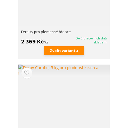
Fertility pro plemenné hřebce
Do 3 pracovních dnů
2 369 Kč
/
ks
skladem
Zvolit variantu