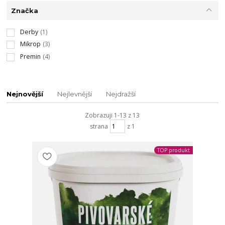
Značka
Derby
(1)
Mikrop
(3)
Premin
(4)
Nejnovější
Nejlevnější
Nejdražší
Zobrazuji 1-13 z 13
strana
z 1
TOP produkt