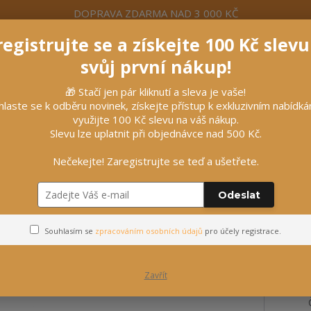
DOPRAVA ZDARMA NAD 3 000 KČ
egistrujte se a získejte 100 Kč slev
formace
Více
Nevíte si rady? Zavolejte.
+420 7
svůj první nákup!
🎁 Stačí jen pár kliknutí a sleva je vaše!
Hleda
hlaste se k odběru novinek, získejte přístup k exkluzivním nabídk
využijte 100 Kč slevu na váš nákup.
Slevu lze uplatnit při objednávce nad 500 Kč.
líčky
Vybavení stájí
Vozatajství
Nečekejte! Zaregistrujte se teď a ušetřete.
ské kvasnice Stiefel
Odeslat
Stiefel
Souhlasím se
zpracováním osobních údajů
pro účely registrace.
Zavřít