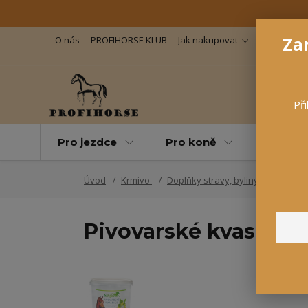
Zar
O nás
PROFIHORSE KLUB
Jak nakupovat
Důležité in
Při
Pro jezdce
Pro koně
Pro maz
Úvod
Krmivo
Doplňky stravy, byliny
Pivovar
Pivovarské kvasnice 