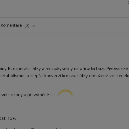
Komentáře
0
ny B, minerální látky a aminokyseliny na přírodní bázi. Pivovarské
metabolismus a zlepšit konverzi krmiva. Látky obsažené ve chmelu
vní sezony a při výměně srsti.
ost: 12%