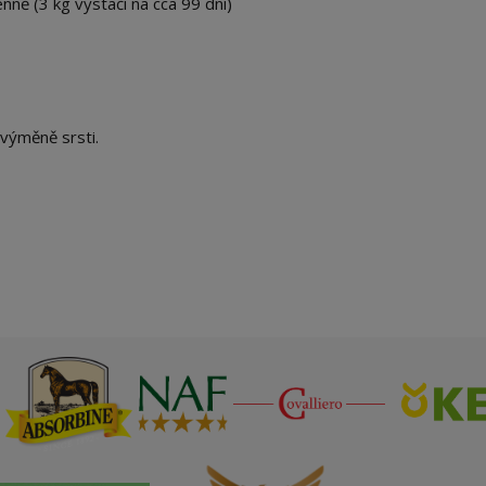
ně (3 kg vystačí na cca 99 dní)
 výměně srsti.