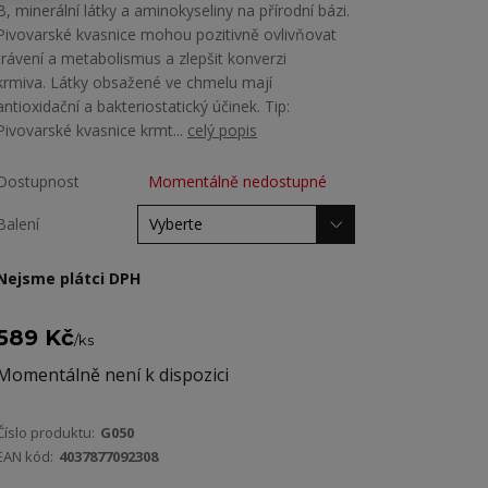
B, minerální látky a aminokyseliny na přírodní bázi.
Pivovarské kvasnice mohou pozitivně ovlivňovat
trávení a metabolismus a zlepšit konverzi
krmiva. Látky obsažené ve chmelu mají
antioxidační a bakteriostatický účinek. Tip:
Pivovarské kvasnice krmt...
celý popis
Dostupnost
Momentálně nedostupné
Balení
Nejsme plátci DPH
589 Kč
/
ks
Momentálně není k dispozici
Číslo produktu:
G050
EAN kód:
4037877092308