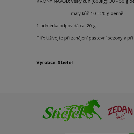
KRMNÝ NÁVOD: velký kůň (600kg): 30 - 50 g den
malý kůň 10 - 20 g denně
1 odměrka odpovídá ca. 20 g
TIP: Užívejte při zahájení pastevní sezony a při
Výrobce: Stiefel