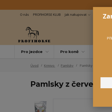
Zar
O nás
PROFIHORSE KLUB
Jak nakupovat
Důležité in
Při
Pro jezdce
Pro koně
Pro maz
Úvod
Krmivo
Pamlsky
Pamlsky z červené ře
Pamlsky z červené ře