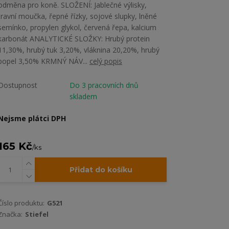
odměna pro koně. SLOŽENÍ: Jablečné výlisky,
travní moučka, řepné řízky, sojové slupky, lněné
semínko, propylen glykol, červená řepa, kalcium
karbonát ANALYTICKÉ SLOŽKY: Hrubý protein
11,30%, hrubý tuk 3,20%, vláknina 20,20%, hrubý
popel 3,50% KRMNÝ NÁV...
celý popis
Dostupnost
Do 3 pracovních dnů
skladem
Nejsme plátci DPH
165 Kč
/
ks
Přidat do košíku
Číslo produktu:
G521
Značka:
Stiefel