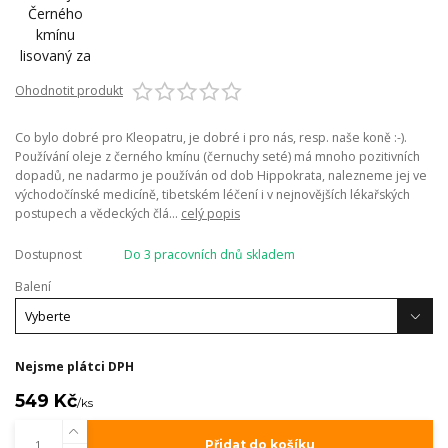
Ohodnotit produkt
Co bylo dobré pro Kleopatru, je dobré i pro nás, resp. naše koně :-).
Používání oleje z černého kmínu (černuchy seté) má mnoho pozitivních
dopadů, ne nadarmo je používán od dob Hippokrata, nalezneme jej ve
východočínské medicíně, tibetském léčení i v nejnovějších lékařských
postupech a vědeckých člá...
celý popis
Dostupnost
Do 3 pracovních dnů skladem
Balení
Nejsme plátci DPH
549 Kč
/
ks
Přidat do košíku