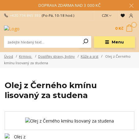
DOPRAVA ZDARMA NAD 3 000 KČ
+420 734 845 393
(Po-Pá, 10-18 hod.)
CZK
0
0 Kč
Menu
Úvod
Krmivo
Doplňky stravy, byliny
Kůže a srst
Olej z Černého
kmínu lisovaný za studena
Olej z Černého kmínu
lisovaný za studena