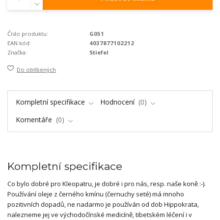
Číslo produktu:
G051
EAN kód:
4037877102212
Značka:
Stiefel
Do oblíbených
Kompletní specifikace
Hodnocení
0
Komentáře
0
Kompletní specifikace
Co bylo dobré pro Kleopatru, je dobré i pro nás, resp. naše koně :-).
Používání oleje z černého kmínu (černuchy seté) má mnoho
pozitivních dopadů, ne nadarmo je používán od dob Hippokrata,
nalezneme jej ve východočínské medicíně, tibetském léčení i v