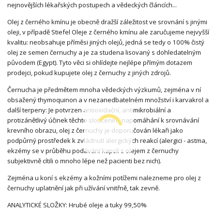
nejnovějších lékařských postupech a vědeckých článcích...
Olej z černého kmínu je obecně dražší záležitost ve srovnání s jinými
oleji, v případě Stiefel Oleje z černého kmínu ale zaručujeme nejvyšší
kvalitu: neobsahuje příměsi jiných olejů, jedná se tedy o 100% čistý
olej ze semen černuchy a je za studena lisovaný s dohledatelným
původem (Egypt). Tyto věci si ohlídejte nejlépe přímým dotazem
prodejci, pokud kupujete olej z černuchy z jiných zdrojů.
Černucha je předmětem mnoha vědeckých výzkumů, zejména v ní
obsažený thymoquinon a v nezanedbatelném množství i karvakrol a
další terpeny: Je potvrzen antioxidační, antimikrobiální a
protizánětlivý účinek těchto sloučenin, napomáhání k srovnávání
krevního obrazu, olej z černuchy je doporučován lékaři jako
podpůrný prostředek k zvládnutí alergických reakcí (alergici - astma,
ekzémy se v průběhu podávání kapslí s olejem z černuchy
subjektivně cítili o mnoho lépe než pacienti bez nich).
Zejména u koní s ekzémy a kožními potížemi nalezneme pro olej z
černuchy uplatnění jak při užívání vnitřně, tak zevně.
ANALYTICKÉ SLOŽKY: Hrubé oleje a tuky 99,50%