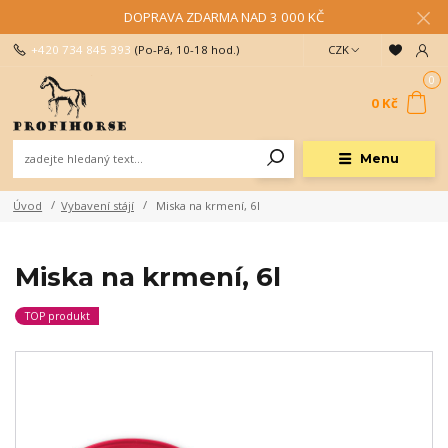
DOPRAVA ZDARMA NAD 3 000 KČ
+420 734 845 393
(Po-Pá, 10-18 hod.)
CZK
0
0 Kč
Menu
Úvod
Vybavení stájí
Miska na krmení, 6l
Miska na krmení, 6l
TOP produkt