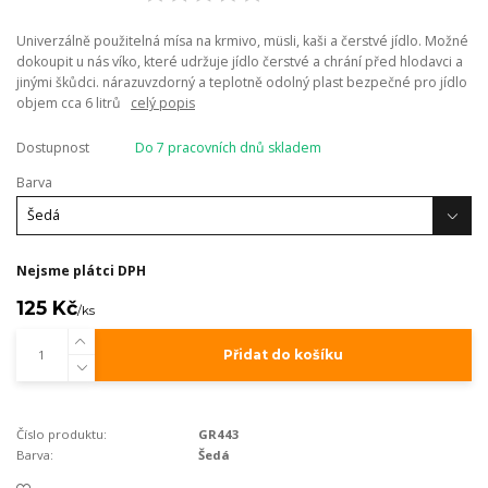
Univerzálně použitelná mísa na krmivo, müsli, kaši a čerstvé jídlo. Možné
dokoupit u nás víko, které udržuje jídlo čerstvé a chrání před hlodavci a
jinými škůdci. nárazuvzdorný a teplotně odolný plast bezpečné pro jídlo
objem cca 6 litrů
celý popis
Dostupnost
Do 7 pracovních dnů skladem
Barva
Nejsme plátci DPH
125 Kč
/
ks
Přidat do košíku
Číslo produktu:
GR443
Barva:
Šedá