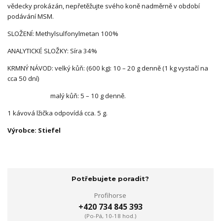
vědecky prokázán, nepřetěžujte svého koně nadměrně v období
podávání MSM.
SLOŽENÍ: Methylsulfonylmetan 100%
ANALYTICKÉ SLOŽKY: Síra 34%
KRMNÝ NÁVOD: velký kůň: (600 kg): 10 – 20 g denně (1 kg vystačí na
cca 50 dní)
malý kůň: 5 – 10 g denně.
1 kávová lžička odpovídá cca. 5 g.
Výrobce: Stiefel
Potřebujete poradit?
Profihorse
+420 734 845 393
(Po-Pá, 10-18 hod.)