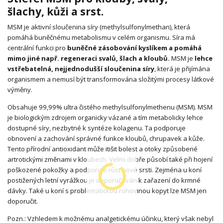
šlachy, kůži a srst.
MSM je aktivní sloučenina síry (methylsulfonylmethan), která
pomáhá buněčnému metabolismu v celém organismu. Síra má
centrální funkci pro
buněčné zásobování kyslíkem a pomáhá
mimo jiné např. regeneraci svalů, šlach a kloubů.
MSM je
lehce
vstřebatelná, nejjednodušší sloučenina síry
, která je přijímána
organismem a nemusí být transformována složitými procesy látkové
výměny.
Obsahuje 99,99% ultra čistého methylsulfonylmethenu (MSM). MSM
je biologickým zdrojem organicky vázané a tím metabolicky lehce
dostupné síry, nezbytné k syntéze kolagenu. Ta podporuje
obnovení a zachování správné funkce kloubů, chrupavek a kůže.
Tento přírodní antioxidant může itišit bolest a otoky způsobené
artrotickými změnami v kloubech. Velmi dobře působí také při hojení
poškozené pokožky a podporuje růst nové srsti. Zejména u koní
postižených letní vyrážkou je doporučován k zařazení do krmné
dávky. Také u koní s problematickou rohovinou kopyt lze MSM jen
doporučit.
Pozn.: Vzhledem k možnému analgetickému účinku, který však nebyl