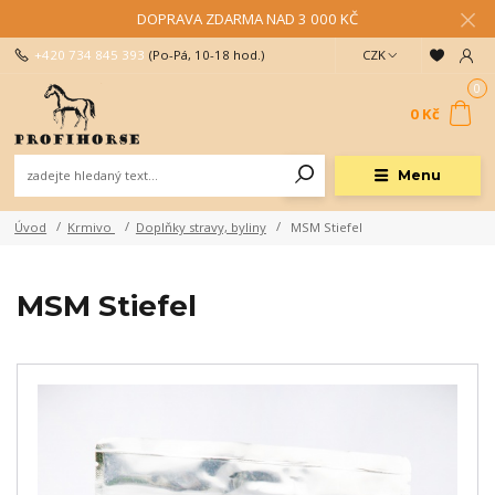
DOPRAVA ZDARMA NAD 3 000 KČ
+420 734 845 393
(Po-Pá, 10-18 hod.)
CZK
0
0 Kč
Menu
Úvod
Krmivo
Doplňky stravy, byliny
MSM Stiefel
MSM Stiefel