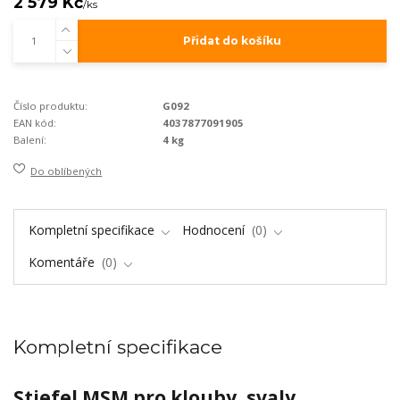
2 579 Kč
/
ks
Přidat do košíku
Číslo produktu:
G092
EAN kód:
4037877091905
Balení:
4 kg
Do oblíbených
Kompletní specifikace
Hodnocení
0
Komentáře
0
Kompletní specifikace
Stiefel MSM pro klouby, svaly,