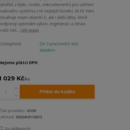
výtažků z bylin, rostlin, mikroelementů pro udržení
svalového systému v té nejlepší kondici. M Fit Vám
obsahuje nejen vitamín E, ale i další látky, které
podporují optimální výkon, regeneraci a zdraví
svalů Vaš...
celý popis
Dostupnost
Do 3 pracovních dnů
skladem
Nejsme plátci DPH
1 029 Kč
/
ks
Přidat do košíku
Číslo produktu:
G529
EAN kód:
5032410118515
Do oblíbených