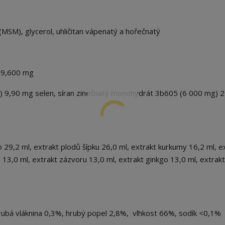
MSM), glycerol, uhličitan vápenatý a hořečnatý
 19,600 mg
g) 9,90 mg selen, síran zinečnatý monohydrát 3b605 (6 000 mg) 
29,2 ml, extrakt plodů šípku 26,0 ml, extrakt kurkumy 16,2 ml, e
 13,0 ml, extrakt zázvoru 13,0 ml, extrakt ginkgo 13,0 ml, extrakt
hrubá vláknina 0,3%, hrubý popel 2,8%, vlhkost 66%, sodík <0,1%