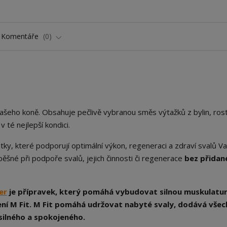
Komentáře
0
ašeho koně. Obsahuje pečlivě vybranou směs výtažků z bylin, rostl
té nejlepší kondici.
látky, které podporují optimální výkon, regeneraci a zdraví svalů V
ěšné při podpoře svalů, jejich činnosti či regenerace
bez přidan
er
je přípravek, který pomáhá vybudovat silnou muskulatur
ení M Fit. M Fit pomáhá udržovat nabyté svaly, dodává vše
silného a spokojeného.