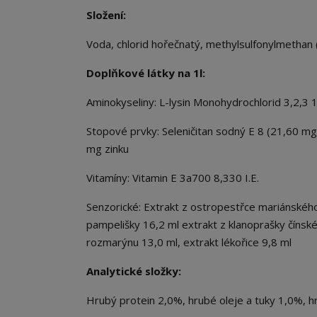
Složení:
Voda, chlorid hořečnatý, methylsulfonylmethan (
Doplňkové látky na 1l:
Aminokyseliny: L-lysin Monohydrochlorid 3,2,3
Stopové prvky: Seleničitan sodný E 8 (21,60 m
mg zinku
Vitamíny: Vitamin E 3a700 8,330 I.E.
Senzorické: Extrakt z ostropestřce mariánského 
pampelišky 16,2 ml extrakt z klanoprašky čínské
rozmarýnu 13,0 ml, extrakt lékořice 9,8 ml
Analytické složky:
Hrubý protein 2,0%, hrubé oleje a tuky 1,0%, 