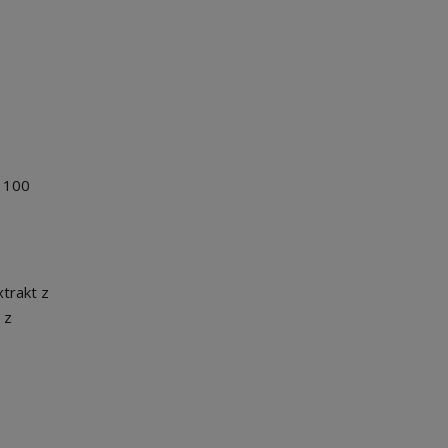
2 100
xtrakt z
 z