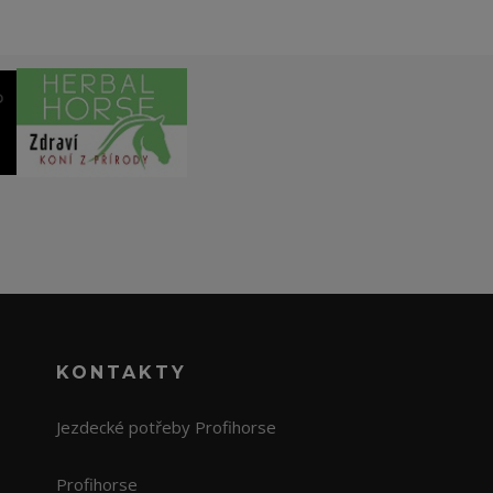
KONTAKTY
Jezdecké potřeby Profihorse
Profihorse