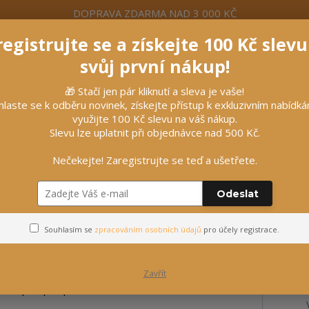
DOPRAVA ZDARMA NAD 3 000 KČ
egistrujte se a získejte 100 Kč slev
formace
Více
Nevíte si rady? Zavolejte.
+420 7
svůj první nákup!
Hleda
🎁 Stačí jen pár kliknutí a sleva je vaše!
hlaste se k odběru novinek, získejte přístup k exkluzivním nabídk
využijte 100 Kč slevu na váš nákup.
líčky
Vybavení stájí
Vozatajství
Slevu lze uplatnit při objednávce nad 500 Kč.
Nečekejte! Zaregistrujte se teď a ušetřete.
Odeslat
alů
Souhlasím se
zpracováním osobních údajů
pro účely registrace.
Zavřít