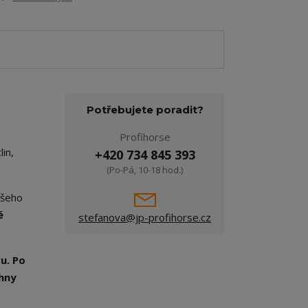
Potřebujete poradit?
Profihorse
in,
+420 734 845 393
(Po-Pá, 10-18 hod.)
ašeho
é
stefanova@jp-profihorse.cz
u. Po
chny