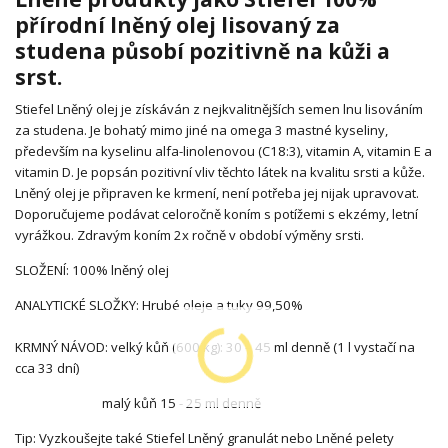
přírodní lněný olej lisovaný za
studena působí pozitivně na kůži a
srst.
Stiefel Lněný olej je získáván z nejkvalitnějších semen lnu lisováním
za studena. Je bohatý mimo jiné na omega 3 mastné kyseliny,
především na kyselinu alfa-linolenovou (C18:3), vitamin A, vitamin E a
vitamin D. Je popsán pozitivní vliv těchto látek na kvalitu srsti a kůže.
Lněný olej je připraven ke krmení, není potřeba jej nijak upravovat.
Doporučujeme podávat celoročně koním s potížemi s ekzémy, letní
vyrážkou. Zdravým koním 2x ročně v období výměny srsti.
SLOŽENÍ: 100% lněný olej
ANALYTICKÉ SLOŽKY: Hrubé oleje a tuky 99,50%
KRMNÝ NÁVOD: velký kůň (600 kg): 30 – 45 ml denně (1 l vystačí na
cca 33 dní)
malý kůň 15 - 25 ml denně
Tip: Vyzkoušejte také Stiefel Lněný granulát nebo Lněné pelety