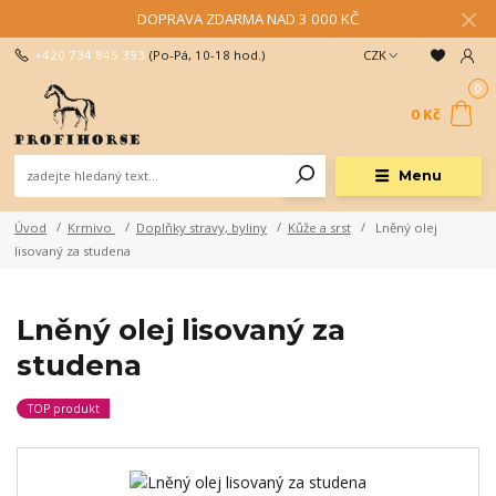
DOPRAVA ZDARMA NAD 3 000 KČ
+420 734 845 393
(Po-Pá, 10-18 hod.)
CZK
0
0 Kč
Menu
Úvod
Krmivo
Doplňky stravy, byliny
Kůže a srst
Lněný olej
lisovaný za studena
Lněný olej lisovaný za
studena
TOP produkt