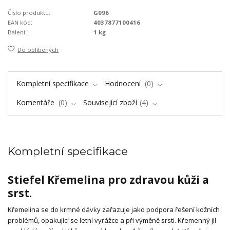
Číslo produktu:
G096
EAN kód:
4037877100416
Balení:
1 kg
Do oblíbených
Kompletní specifikace
Hodnocení
0
Komentáře
0
Související zboží
4
Kompletní specifikace
Stiefel Křemelina pro zdravou kůži a
srst.
Křemelina se do krmné dávky zařazuje jako podpora řešení kožních
problémů, opakující se letní vyrážce a při výměně srsti. Křemenný jíl