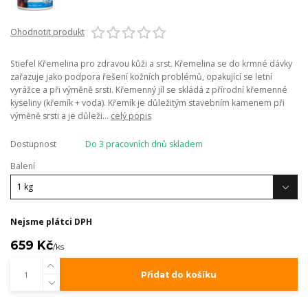
Ohodnotit produkt
Stiefel Křemelina pro zdravou kůži a srst. Křemelina se do krmné dávky
zařazuje jako podpora řešení kožních problémů, opakující se letní
vyrážce a při výměně srsti. Křemenný jíl se skládá z přírodní křemenné
kyseliny (křemík + voda). Křemík je důležitým stavebním kamenem při
výměně srsti a je důleži...
celý popis
Dostupnost
Do 3 pracovních dnů skladem
Balení
Nejsme plátci DPH
659 Kč
/
ks
Přidat do košíku