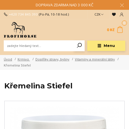
DOPRAVA ZDARMA NAD 3 000 KČ
+420 734 845 393
(Po-Pá, 10-18 hod.)
CZK
0
0 Kč
Menu
Úvod
Krmivo
Doplňky stravy, byliny
Vitamíny a minerální látky
Křemelina Stiefel
Křemelina Stiefel