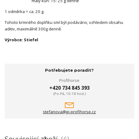
malý kůň: 15- 25 g denně
1 odměrka = ca. 20 g.
Tohoto krmného doplňku smí být podáváno, vzhledem obsahu
aditiv, maximálně 300g denně.
Výrobce: Stiefel
Potřebujete poradit?
Profihorse
+420 734 845 393
(Po-Pá, 10-18 hod.)
stefanova@jp-profihorse.cz
Související zboží
4