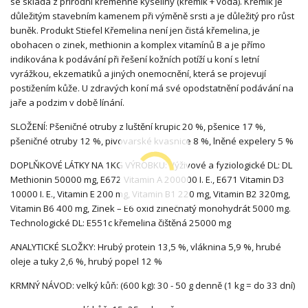
se skládá z přírodní křemenné kyseliny (křemík + voda). Křemík je
důležitým stavebním kamenem při výměně srsti a je důležitý pro růst
buněk. Produkt Stiefel Křemelina není jen čistá křemelina, je
obohacen o zinek, methionin a komplex vitamínů B a je přímo
indikována k podávání při řešení kožních potíží u koní s letní
vyrážkou, ekzematiků a jiných onemocnění, která se projevují
postižením kůže. U zdravých koní má své opodstatnění podávání na
jaře a podzim v době línání.
SLOŽENÍ: Pšeničné otruby z luštění krupic 20 %, pšenice 17 %,
pšeničné otruby 12 %, pivovarské kvasnice 8 %, lněné expelery 5 %
DOPLŇKOVÉ LÁTKY NA 1KG VÝROBKU: Výživové a fyziologické DL: DL
Methionin 50000 mg, E672 Vitamin A 200000 I. E., E671 Vitamin D3
10000 I. E., Vitamin E 200 mg, Vitamin B1 220 mg, Vitamin B2 320mg,
Vitamin B6 400 mg, Zinek – E6 oxid zinečnatý monohydrát 5000 mg.
Technologické DL: E551c křemelina čištěná 25000 mg
ANALYTICKÉ SLOŽKY: Hrubý protein 13,5 %, vláknina 5,9 %, hrubé
oleje a tuky 2,6 %, hrubý popel 12 %
KRMNÝ NÁVOD: velký kůň: (600 kg): 30 - 50 g denně (1 kg = do 33 dní)