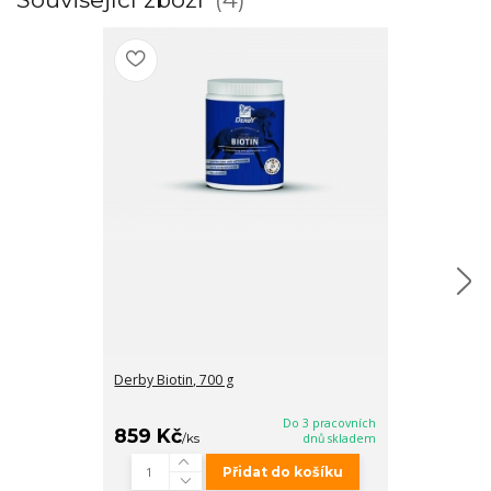
Derby Biotin, 700 g
Elektrolyt liqui
Do 3 pracovních
859 Kč
499 Kč
/
ks
dnů skladem
/
ks
Přidat do košíku