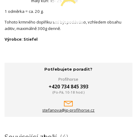
malý kůň: 15- 25 g denně
1 odměrka = ca. 20 g.
Tohoto krmného doplňku smí být podáváno, vzhledem obsahu
aditiv, maximálně 300g denně.
Výrobce: Stiefel
Potřebujete poradit?
Profihorse
+420 734 845 393
(Po-Pá, 10-18 hod.)
stefanova@jp-profihorse.cz
Související zboží
4