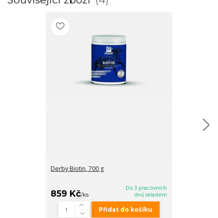
Derby Biotin, 700 g
Elektrolyt liqui
Do 3 pracovních
859 Kč
499 Kč
/
ks
dnů skladem
/
ks
Přidat do košíku