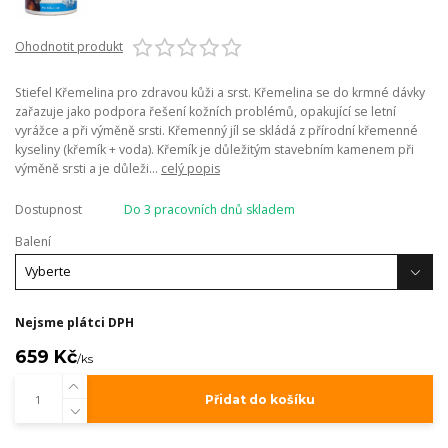
Ohodnotit produkt
Stiefel Křemelina pro zdravou kůži a srst. Křemelina se do krmné dávky
zařazuje jako podpora řešení kožních problémů, opakující se letní
vyrážce a při výměně srsti. Křemenný jíl se skládá z přírodní křemenné
kyseliny (křemík + voda). Křemík je důležitým stavebním kamenem při
výměně srsti a je důleži...
celý popis
Dostupnost
Do 3 pracovních dnů skladem
Balení
Nejsme plátci DPH
659 Kč
/
ks
Přidat do košíku