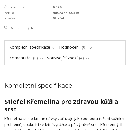
Číslo produktu:
G096
EAN kód:
4037877100416
Značka:
Stiefel
Do oblíbených
Kompletní specifikace
Hodnocení
0
Komentáře
0
Související zboží
4
Kompletní specifikace
Stiefel Křemelina pro zdravou kůži a
srst.
Křemelina se do krmné dávky zařazuje jako podpora řešení kožních
problémů, opakující se letní vyrážce a při výměně srsti. Křemenný jíl