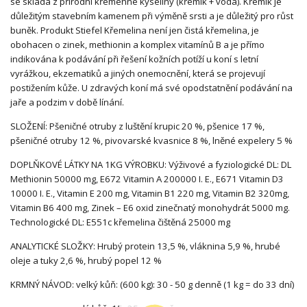
se skládá z přírodní křemenné kyseliny (křemík + voda). Křemík je
důležitým stavebním kamenem při výměně srsti a je důležitý pro růst
buněk. Produkt Stiefel Křemelina není jen čistá křemelina, je
obohacen o zinek, methionin a komplex vitamínů B a je přímo
indikována k podávání při řešení kožních potíží u koní s letní
vyrážkou, ekzematiků a jiných onemocnění, která se projevují
postižením kůže. U zdravých koní má své opodstatnění podávání na
jaře a podzim v době línání.
SLOŽENÍ: Pšeničné otruby z luštění krupic 20 %, pšenice 17 %,
pšeničné otruby 12 %, pivovarské kvasnice 8 %, lněné expelery 5 %
DOPLŇKOVÉ LÁTKY NA 1KG VÝROBKU: Výživové a fyziologické DL: DL
Methionin 50000 mg, E672 Vitamin A 200000 I. E., E671 Vitamin D3
10000 I. E., Vitamin E 200 mg, Vitamin B1 220 mg, Vitamin B2 320mg,
Vitamin B6 400 mg, Zinek – E6 oxid zinečnatý monohydrát 5000 mg.
Technologické DL: E551c křemelina čištěná 25000 mg
ANALYTICKÉ SLOŽKY: Hrubý protein 13,5 %, vláknina 5,9 %, hrubé
oleje a tuky 2,6 %, hrubý popel 12 %
KRMNÝ NÁVOD: velký kůň: (600 kg): 30 - 50 g denně (1 kg = do 33 dní)