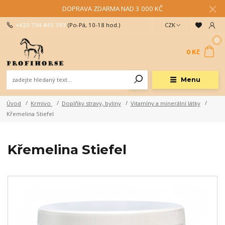
DOPRAVA ZDARMA NAD 3 000 KČ
+420 734 845 393
(Po-Pá, 10-18 hod.)
CZK
0
0 Kč
Menu
Úvod
Krmivo
Doplňky stravy, byliny
Vitamíny a minerální látky
Křemelina Stiefel
Křemelina Stiefel