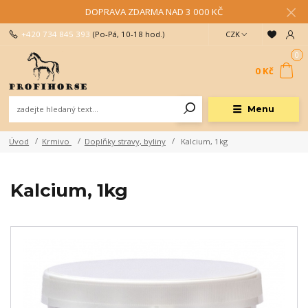
DOPRAVA ZDARMA NAD 3 000 KČ
+420 734 845 393
(Po-Pá, 10-18 hod.)
CZK
0
0 Kč
Menu
Úvod
Krmivo
Doplňky stravy, byliny
Kalcium, 1kg
Kalcium, 1kg