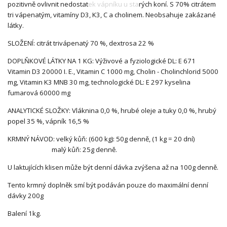
pozitivně ovlivnit nedostatek vápníku u starých koní. S 70% citrátem
tri vápenatým, vitamíny D3, K3, C a cholinem. Neobsahuje zakázané
látky.
SLOŽENÍ: citrát trivápenatý 70 %, dextrosa 22 %
DOPLŇKOVÉ LÁTKY NA 1 KG: Výživové a fyziologické DL: E 671
Vitamin D3 20000 I. E., Vitamin C 1000 mg, Cholin - Cholinchlorid 5000
mg, Vitamin K3 MNB 30 mg, technologické DL: E 297 kyselina
fumarová 60000 mg
ANALYTICKÉ SLOŽKY: Vláknina 0,0 %, hrubé oleje a tuky 0,0 %, hrubý
popel 35 %, vápník 16,5 %
KRMNÝ NÁVOD: velký kůň: (600 kg): 50g denně, (1 kg = 20 dní)
malý kůň: 25g denně.
U laktujících klisen může být denní dávka zvýšena až na 100g denně.
Tento krmný doplněk smí být podáván pouze do maximální denní
dávky 200g
Balení 1kg.