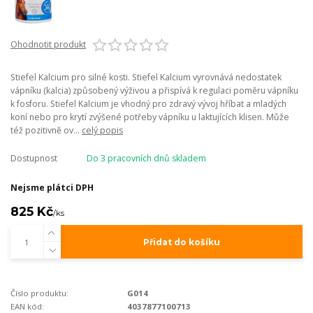
Ohodnotit produkt
Stiefel Kalcium pro silné kosti. Stiefel Kalcium vyrovnává nedostatek
vápníku (kalcia) způsobený výživou a přispívá k regulaci poměru vápníku
k fosforu. Stiefel Kalcium je vhodný pro zdravý vývoj hříbat a mladých
koní nebo pro krytí zvýšené potřeby vápníku u laktujících klisen. Může
též pozitivně ov...
celý popis
Dostupnost
Do 3 pracovních dnů skladem
Nejsme plátci DPH
825 Kč
/
ks
Přidat do košíku
Číslo produktu:
G014
EAN kód:
4037877100713