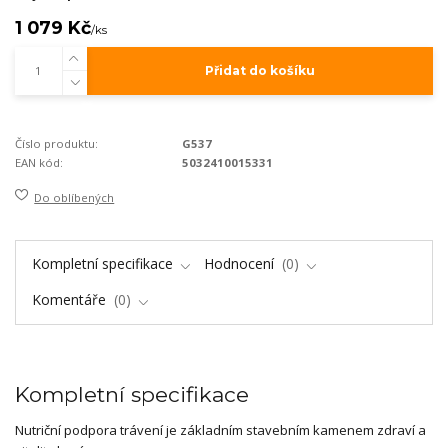
1 079 Kč
/
ks
Přidat do košíku
Číslo produktu:
G537
EAN kód:
5032410015331
Do oblíbených
Kompletní specifikace
Hodnocení
0
Komentáře
0
Kompletní specifikace
Nutriční podpora trávení je základním stavebním kamenem zdraví a