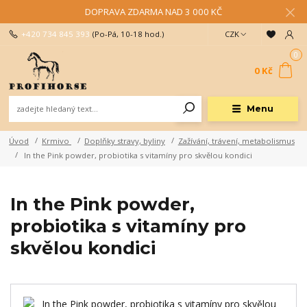
DOPRAVA ZDARMA NAD 3 000 KČ
+420 734 845 393
(Po-Pá, 10-18 hod.)
CZK
0
0 Kč
Menu
Úvod
Krmivo
Doplňky stravy, byliny
Zažívání, trávení, metabolismus
In the Pink powder, probiotika s vitamíny pro skvělou kondici
In the Pink powder,
probiotika s vitamíny pro
skvělou kondici