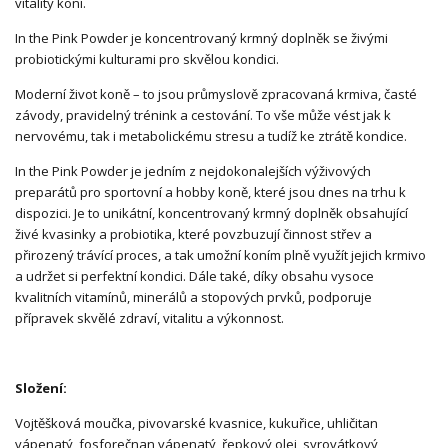
vitality koní.
In the Pink Powder je koncentrovaný krmný doplněk se živými
probiotickými kulturami pro skvělou kondici.
Moderní život koně – to jsou průmyslově zpracovaná krmiva, časté
závody, pravidelný trénink a cestování. To vše může vést jak k
nervovému, tak i metabolickému stresu a tudíž ke ztrátě kondice.
In the Pink Powder je jedním z nejdokonalejších výživových
preparátů pro sportovní a hobby koně, které jsou dnes na trhu k
dispozici. Je to unikátní, koncentrovaný krmný doplněk obsahující
živé kvasinky a probiotika, které povzbuzují činnost střev a
přirozený trávící proces, a tak umožní koním plně využít jejich krmivo
a udržet si perfektní kondici. Dále také, díky obsahu vysoce
kvalitních vitamínů, minerálů a stopových prvků, podporuje
přípravek skvělé zdraví, vitalitu a výkonnost.
Složení:
Vojtěšková moučka, pivovarské kvasnice, kukuřice, uhličitan
vápenatý, fosforečnan vápenatý, řepkový olej, syrovátkový