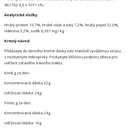
4b1702 4,0 x 1011 cfu
Analytické složky:
Hrubý protein 15,7%, hrubé oleje a tuky 7,2%, hrubý popel 22,0%,
vláknina 3,2%, sodík 6,367 mg / kg
Krmný návod:
Přidávejte do denního krmné dávky tuto nutričně vyváženou stravu
s nezbytnými mikroprvky. Poskytujte klíčovou podporu střeva pro
udržení zdravého trávicího traktu.
Koně g za den:
Koncentrovaná dávka 32g
Udržovací dávka: 24g
Poníci g za den:
Koncentrovaná dávka 24g
Udržovací dávka: 16g