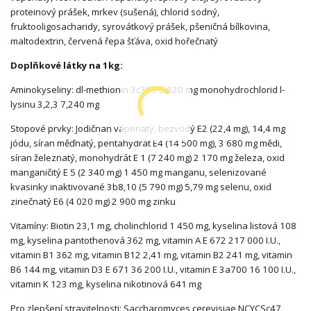
proteinový prášek, mrkev (sušená), chlorid sodný,
fruktooligosacharidy, syrovátkový prášek, pšeničná bílkovina,
maltodextrin, červená řepa šťáva, oxid hořečnatý
Doplňkové látky na 1kg:
Aminokyseliny: dl-methionin 3c301 3 620 mg monohydrochlorid l-
lysinu 3,2,3 7,240 mg
Stopové prvky: Jodičnan vápenatý, bezvodý E2 (22,4 mg), 14,4 mg
jódu, síran měďnatý, pentahydrát E4 (14 500 mg), 3 680 mg mědi,
síran železnatý, monohydrát E 1 (7 240 mg) 2 170 mg železa, oxid
manganičitý E 5 (2 340 mg) 1 450 mg manganu, selenizované
kvasinky inaktivované 3b8,10 (5 790 mg) 5,79 mg selenu, oxid
zinečnatý E6 (4 020 mg) 2 900 mg zinku
Vitamíny: Biotin 23,1 mg, cholinchlorid 1 450 mg, kyselina listová 108
mg, kyselina pantothenová 362 mg, vitamin A E 672 217 000 I.U.,
vitamin B1 362 mg, vitamin B12 2,41 mg, vitamin B2 241 mg, vitamin
B6 144 mg, vitamin D3 E 671 36 200 I.U., vitamin E 3a700 16 100 I.U.,
vitamin K 123 mg, kyselina nikotinová 641 mg
Pro zlepšení stravitelnosti: Saccharomyces cerevisiae NCYCSc47